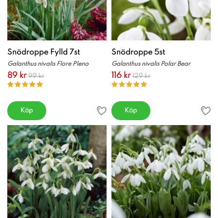
Snödroppe Fylld 7st
Snödroppe 5st
Galanthus nivalis Flore Pleno
Galanthus nivalis Polar Bear
89 kr
116 kr
99 kr
129 kr
Köp
Köp