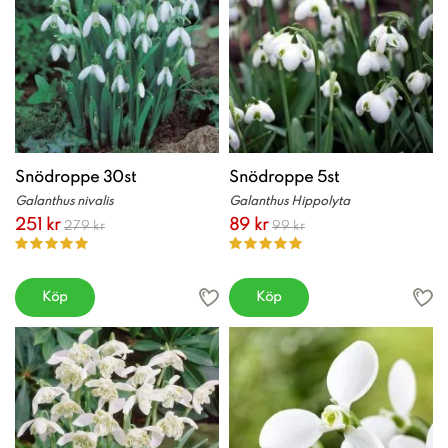
Snödroppe 30st
Snödroppe 5st
Galanthus nivalis
Galanthus Hippolyta
251 kr
89 kr
279 kr
99 kr
Köp
Köp