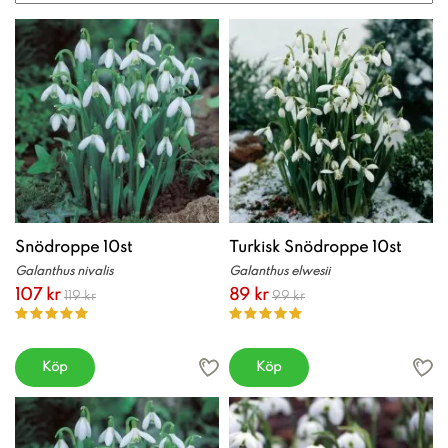
Snödroppe 10st
Turkisk Snödroppe 10st
Galanthus nivalis
Galanthus elwesii
107 kr
89 kr
119 kr
99 kr
Köp
Köp