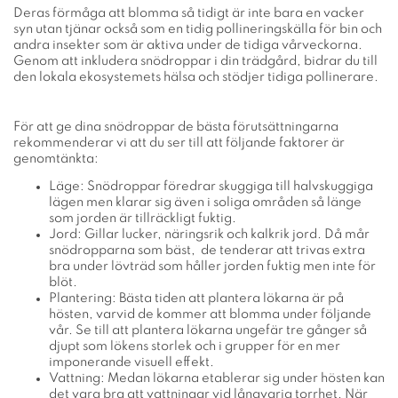
Deras förmåga att blomma så tidigt är inte bara en vacker
syn utan tjänar också som en tidig pollineringskälla för bin och
andra insekter som är aktiva under de tidiga vårveckorna.
Genom att inkludera snödroppar i din trädgård, bidrar du till
den lokala ekosystemets hälsa och stödjer tidiga pollinerare.
För att ge dina snödroppar de bästa förutsättningarna
rekommenderar vi att du ser till att följande faktorer är
genomtänkta:
Läge: Snödroppar föredrar skuggiga till halvskuggiga
lägen men klarar sig även i soliga områden så länge
som jorden är tillräckligt fuktig.
Jord: Gillar lucker, näringsrik och kalkrik jord. Då mår
snödropparna som bäst, de tenderar att trivas extra
bra under lövträd som håller jorden fuktig men inte för
blöt.
Plantering: Bästa tiden att plantera lökarna är på
hösten, varvid de kommer att blomma under följande
vår. Se till att plantera lökarna ungefär tre gånger så
djupt som lökens storlek och i grupper för en mer
imponerande visuell effekt.
Vattning: Medan lökarna etablerar sig under hösten kan
det vara bra att vattningar vid långvarig torrhet. När