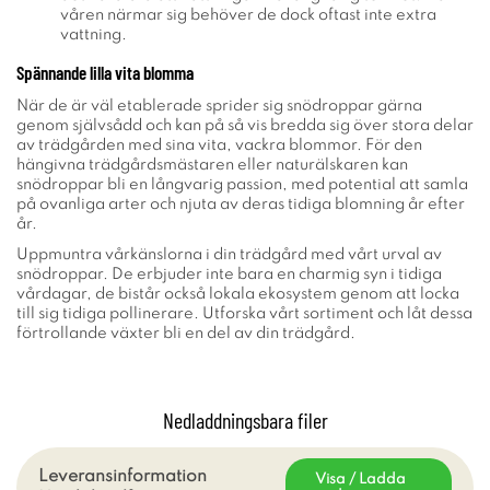
våren närmar sig behöver de dock oftast inte extra
vattning.
Spännande lilla vita blomma
När de är väl etablerade sprider sig snödroppar gärna
genom självsådd och kan på så vis bredda sig över stora delar
av trädgården med sina vita, vackra blommor. För den
hängivna trädgårdsmästaren eller naturälskaren kan
snödroppar bli en långvarig passion, med potential att samla
på ovanliga arter och njuta av deras tidiga blomning år efter
år.
Uppmuntra vårkänslorna i din trädgård med vårt urval av
snödroppar. De erbjuder inte bara en charmig syn i tidiga
vårdagar, de bistår också lokala ekosystem genom att locka
till sig tidiga pollinerare. Utforska vårt sortiment och låt dessa
förtrollande växter bli en del av din trädgård.
Nedladdningsbara filer
Leveransinformation
Visa / Ladda