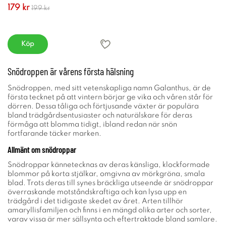
179 kr
199 kr
Köp
Snödroppen är vårens första hälsning
Snödroppen, med sitt vetenskapliga namn Galanthus, är de
första tecknet på att vintern börjar ge vika och våren står för
dörren. Dessa tåliga och förtjusande växter är populära
bland trädgårdsentusiaster och naturälskare för deras
förmåga att blomma tidigt, ibland redan när snön
fortfarande täcker marken.
Allmänt om snödroppar
Snödroppar kännetecknas av deras känsliga, klockformade
blommor på korta stjälkar, omgivna av mörkgröna, smala
blad. Trots deras till synes bräckliga utseende är snödroppar
överraskande motståndskraftiga och kan lysa upp en
trädgård i det tidigaste skedet av året. Arten tillhör
amaryllisfamiljen och finns i en mängd olika arter och sorter,
varav vissa är mer sällsynta och eftertraktade bland samlare.