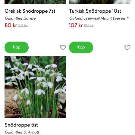
Grekisk Snödroppe 7st
Turkisk Snödroppe 10st
Galanthus ikariae
Galanthus elwesii Mount Everest ®
80 kr
107 kr
89 kr
119 kr
Köp
Köp
Snödroppe 5st
Galanthus S. Arnott