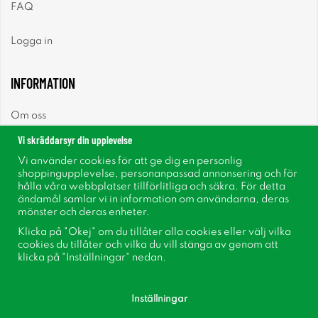
FAQ
Logga in
INFORMATION
Om oss
Vi skräddarsyr din upplevelse
Nyheter
Vi använder cookies för att ge dig en personlig
shoppingupplevelse, personanpassad annonsering och för
Nyhetsbrev
hålla våra webbplatser tillförlitliga och säkra. För detta
ändamål samlar vi in information om användarna, deras
mönster och deras enheter.
Om cookies
Klicka på "Okej" om du tillåter alla cookies eller välj vilka
cookies du tillåter och vilka du vill stänga av genom att
Inspiration
klicka på "Inställningar" nedan.
Inställningar