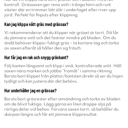
kontroll. Grässaxen ger rena snitt i trånga hörn och runt
växter där en trimmer lätt slår i underlaget eller river upp
jord. Perfekt för finputs efter klippning.
Kan jag klippa vått gräs med grässax?
Vi rekommenderar att du klipper när gräset är torrt. Då får
du jämnare snitt och det fastnar mindre på bladen. Om du
ändå behöver klippa i fuktigt gräs – ta kortare tag och torka
av saxen efteråt så håller den sig fräsch.
Hur får jag en rak och snygg gräskant?
Följ kanten långsamt och klipp i små, kontrollerade snitt. Håll
saxen nära marken och jobba “framåt” i samma riktning.
Borsta bort klippet från plattor/kantsten direkt så ser du linjen
tydligt och kan justera där det behövs.
Hur underhåller jag en grässax?
Borsta bort gräsrester efter användning och torka av bladen
om de blivit fuktiga. Lägg gärna en liten droppe olja på
rörliga delar vid behov. Förvara saxen torrt, så behåller du
skärpan längre och får ett jämnare klippresultat.