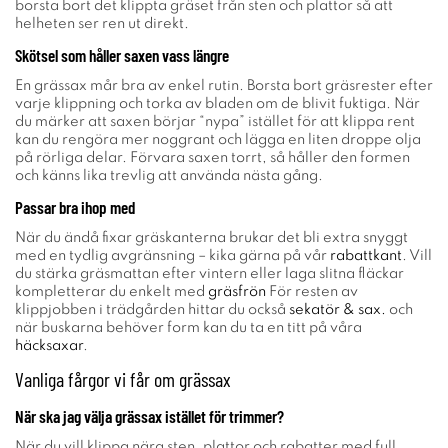
borsta bort det klippta gräset från sten och plattor så att
helheten ser ren ut direkt.
Skötsel som håller saxen vass längre
En grässax mår bra av enkel rutin. Borsta bort gräsrester efter
varje klippning och torka av bladen om de blivit fuktiga. När
du märker att saxen börjar “nypa” istället för att klippa rent
kan du rengöra mer noggrant och lägga en liten droppe olja
på rörliga delar. Förvara saxen torrt, så håller den formen
och känns lika trevlig att använda nästa gång.
Passar bra ihop med
När du ändå fixar gräskanterna brukar det bli extra snyggt
med en tydlig avgränsning – kika gärna på vår
rabattkant
. Vill
du stärka gräsmattan efter vintern eller laga slitna fläckar
kompletterar du enkelt med
gräsfrön
För resten av
klippjobben i trädgården hittar du också
sekatör & sax.
och
när buskarna behöver form kan du ta en titt på våra
häcksaxar
.
Vanliga fårgor vi får om grässax
När ska jag välja grässax istället för trimmer?
När du vill klippa nära sten, plattor och rabatter med full