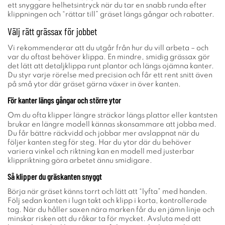
ett snyggare helhetsintryck när du tar en snabb runda efter
klippningen och “rättar till” gräset längs gångar och rabatter.
Välj rätt grässax för jobbet
Vi rekommenderar att du utgår från hur du vill arbeta – och
var du oftast behöver klippa. En mindre, smidig grässax gör
det lätt att detaljklippa runt plantor och längs ojämna kanter.
Du styr varje rörelse med precision och får ett rent snitt även
på små ytor där gräset gärna växer in över kanten.
För kanter längs gångar och större ytor
Om du ofta klipper längre sträckor längs plattor eller kantsten
brukar en längre modell kännas skonsammare att jobba med.
Du får bättre räckvidd och jobbar mer avslappnat när du
följer kanten steg för steg. Har du ytor där du behöver
variera vinkel och riktning kan en modell med justerbar
klippriktning göra arbetet ännu smidigare.
Så klipper du gräskanten snyggt
Börja när gräset känns torrt och lätt att “lyfta” med handen.
Följ sedan kanten i lugn takt och klipp i korta, kontrollerade
tag. När du håller saxen nära marken får du en jämn linje och
minskar risken att du råkar ta för mycket. Avsluta med att