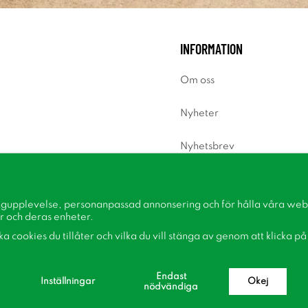
INFORMATION
Om oss
Nyheter
Nyhetsbrev
Om cookies
ngupplevelse, personanpassad annonsering och för hålla våra webbp
Inspiration
r och deras enheter.
lka cookies du tillåter och vilka du vill stänga av genom att klicka p
Endast
Inställningar
Okej
nödvändiga