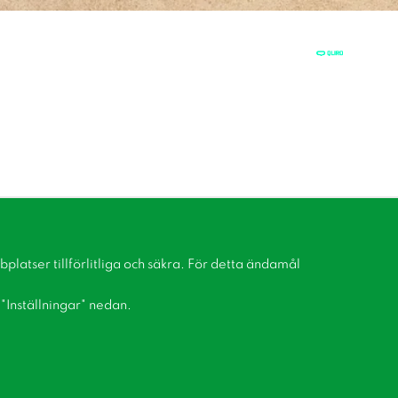
latser tillförlitliga och säkra. För detta ändamål
å "Inställningar" nedan.
Bli medlem i vår kundklubb!