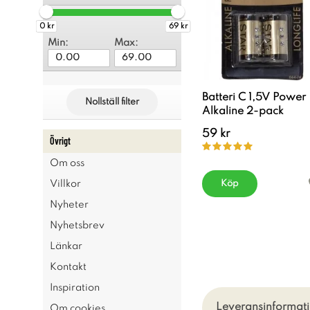
0 kr
69 kr
Min:
Max:
Batteri C 1,5V Power
Nollställ filter
Alkaline 2-pack
59 kr
Övrigt
Om oss
Köp
Villkor
Nyheter
Nyhetsbrev
Länkar
Kontakt
Inspiration
Leveransinformati
Om cookies