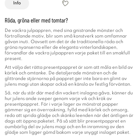
Info
Röda, gröna eller med tomtar?
De vackra julpappren, med sina gnistrande mönster och
förtrollande motiv, blir som små konstverk som omfamnar
gåvan inuti. Oavsett om det är de traditionella röda och
gröna nyanserna eller de eleganta vinterlandskapen,
förvandlar de vackra julpappren varje paket till en smakfull
present.
Att välja det rätta presentpappret är som att måla en bild av
kärlek och omtanke. De detaljerade mönstren och de
glittrande stjärnorna på pappret ger inte bara en glimt av
julens magi utan skapar också en känsla av festlig förväntan.
Så, när du står där med din vackert inslagna gåva, känner du
hur julens ande sveper genom varje vik och krök av
presentpappret. För i varje lager av mönstrat papper
gömmer sig en överraskning, fylld med kärlek och omsorg,
redo att sprida glädje och skänka leenden när det äntligen är
dags att öppna paketet. På så sätt blir presentpappret en
oumbärlig del av julens magi och en fin inramning av den
glädje som ligger gömd bakom varje snyggt inslaget paket.