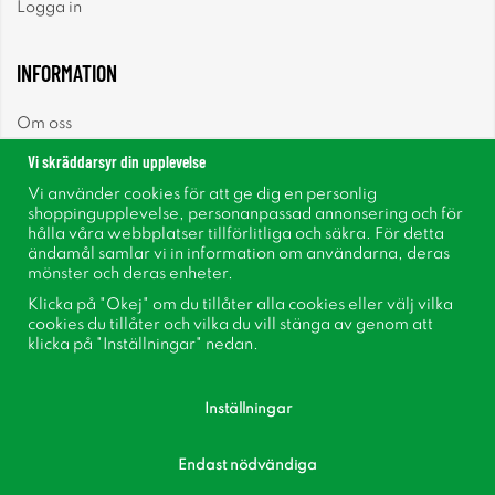
Logga in
INFORMATION
Om oss
Vi skräddarsyr din upplevelse
Nyheter
Vi använder cookies för att ge dig en personlig
shoppingupplevelse, personanpassad annonsering och för
Nyhetsbrev
hålla våra webbplatser tillförlitliga och säkra. För detta
ändamål samlar vi in information om användarna, deras
mönster och deras enheter.
Om cookies
Klicka på "Okej" om du tillåter alla cookies eller välj vilka
cookies du tillåter och vilka du vill stänga av genom att
Inspiration
klicka på "Inställningar" nedan.
Inställningar
Endast nödvändiga
Följ oss på Facebook