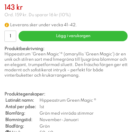
143 kr
Ord.
159 kr
. Du sparar
16 kr
(
10
%)
Leverans sker under vecka 41-42.
Lägg i varukorgen
Produktbeskrivning:
Hippeastrum 'Green Magic'® (amaryllis 'Green Magic') är en
unik och stilren sort med limegröna till ljusgröna blommor och
en elegant, trumpetformad siluett. Den fräscha färgen ger ett
modernt och sofistikerat intryck – perfekt för både
vinterbuketter och krukarrangemang.
Produktegenskaper:
Latinskt namn:
Hippeastrum Green Magic ®
Antal per påse:
1st
Blomfärg:
Grön med vinröda stimmor
Blomningstid:
November-Januari
Bladfärg:
Grön