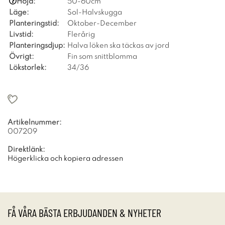
Höjd:
50-60cm
Läge:
Sol-Halvskugga
Planteringstid:
Oktober-December
Livstid:
Flerårig
Planteringsdjup:
Halva löken ska täckas av jord
Övrigt:
Fin som snittblomma
Lökstorlek:
34/36
Artikelnummer:
007209
Direktlänk:
Högerklicka och kopiera adressen
FÅ VÅRA BÄSTA ERBJUDANDEN & NYHETER