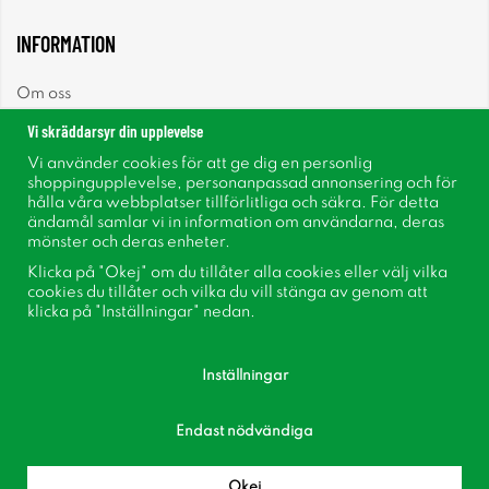
INFORMATION
Om oss
Vi skräddarsyr din upplevelse
Nyheter
Vi använder cookies för att ge dig en personlig
shoppingupplevelse, personanpassad annonsering och för
Nyhetsbrev
hålla våra webbplatser tillförlitliga och säkra. För detta
ändamål samlar vi in information om användarna, deras
mönster och deras enheter.
Om cookies
Klicka på "Okej" om du tillåter alla cookies eller välj vilka
cookies du tillåter och vilka du vill stänga av genom att
Inspiration
klicka på "Inställningar" nedan.
Inställningar
Endast nödvändiga
Följ oss på Facebook
Bli medlem i vår kundklubb!
Okej