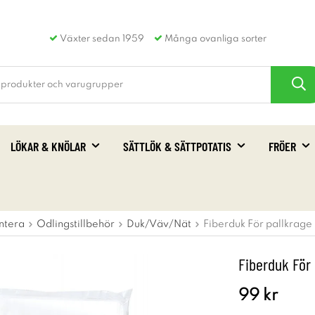
Växter sedan 1959
Många ovanliga sorter
LÖKAR & KNÖLAR
SÄTTLÖK & SÄTTPOTATIS
FRÖER
ntera
Odlingstillbehör
Duk/Väv/Nät
Fiberduk För pallkrage 
Fiberduk För 
99 kr