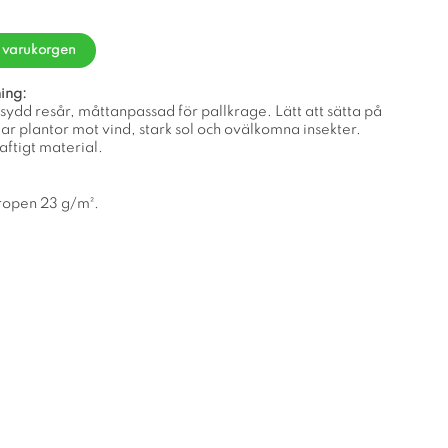
i varukorgen
ing:
sydd resår, måttanpassad för pallkrage. Lätt att sätta på
ar plantor mot vind, stark sol och ovälkomna insekter.
aftigt material.
ropen 23 g/m².