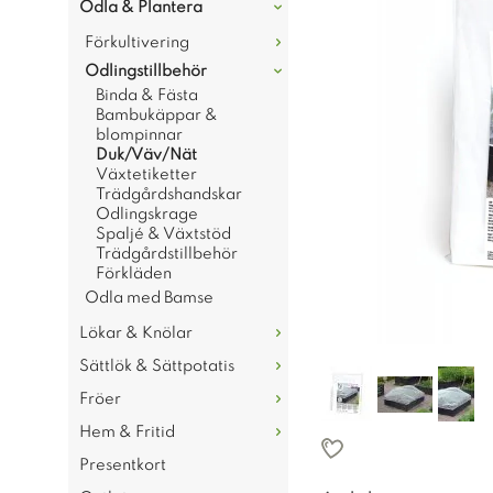
Odla & Plantera
Förkultivering
Odlingstillbehör
Binda & Fästa
Bambukäppar &
blompinnar
Duk/Väv/Nät
Växtetiketter
Trädgårdshandskar
Odlingskrage
Spaljé & Växtstöd
Trädgårdstillbehör
Förkläden
Odla med Bamse
Lökar & Knölar
Sättlök & Sättpotatis
Fröer
Hem & Fritid
Presentkort