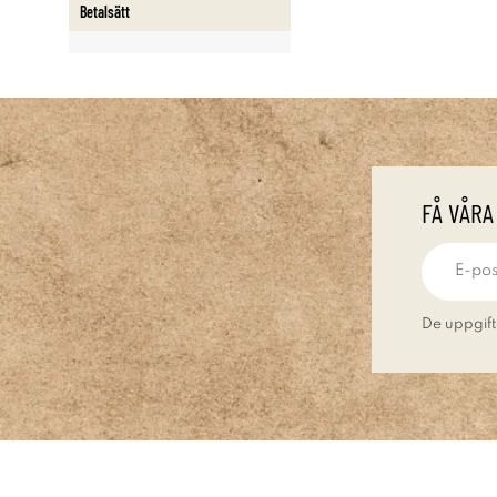
Betalsätt
FÅ VÅRA
De uppgift