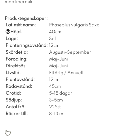
med fiberduk.
Produktegenskaper:
Latinskt namn:
Phaseolus vulgaris Saxa
Höjd:
40cm
Läge:
Sol
Planteringsavstånd:
12cm
Skördetid:
Augusti-September
Förodling:
Maj-Juni
Direktsås:
Maj-Juni
Livstid:
Ettårig / Annuell
Plantavstånd:
12cm
Radavstånd:
45cm
Grotid:
5-15 dagar
Sådjup:
3-5cm
Antal frö:
225st
Räcker till:
8-13 m