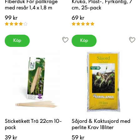
Fiberduk För pallkrage
Kruka, Plast-, Fyrkantig, 7
med resår 1,4 x 1,8 m
cm, 25-pack
99 kr
69 kr
Köp
Köp
Sticketikett Trä 22cm 10-
Såjord & Kaktusjord med
pack
perlite Krav 18liter
39 kr
59 kr