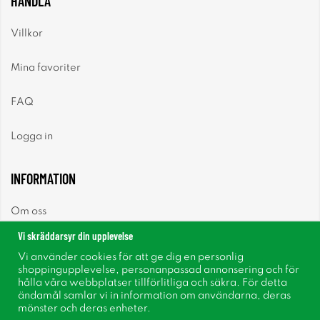
HANDLA
Villkor
Mina favoriter
FAQ
Logga in
INFORMATION
Om oss
Vi skräddarsyr din upplevelse
Nyheter
Vi använder cookies för att ge dig en personlig
shoppingupplevelse, personanpassad annonsering och för
Nyhetsbrev
hålla våra webbplatser tillförlitliga och säkra. För detta
ändamål samlar vi in information om användarna, deras
mönster och deras enheter.
Om cookies