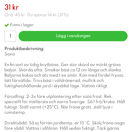
31 kr
Ord.
45 kr
. Du sparar
14 kr
(
31
%)
Finns i lager
Lägg i varukorgen
Produktbeskrivning:
Saxa
En fin sort av tidig brytböna. Ger stor skörd av mörkt gröna
baljor. Skörda ofta. Smakar bäst ca 12 cm långa och slanka.
Baljorna kokas och äts med t ex smör. Kan med fördel frysas,
lätt förvällda. Trivs bäst i väldränerad, mullrik och
fuktighetshållande jord i skyddat läge. Vattna rikligt.
Förodling: 2-3v före utplantering efter sista frost. Rek.
speciellt för mellersta och norra Sverige. Så 1 frö/kruka. Håll
fuktigt. Ställ varmt (+25ºC). När fröna grott, ställ ljust i
rumstemp.
Direktsådd: Så ej förrän jordtemp. är 15 °C. Skölj fröna noga
före sådd. Vattna i såfåran. Håll sedan fuktigt. Täck gärna