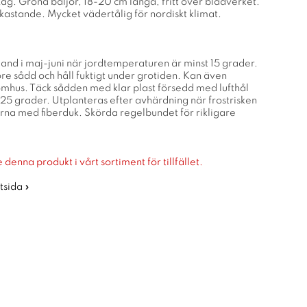
Låg. Gröna baljor, 18-20 cm långa, fritt över bladverket.
kastande. Mycket vädertålig för nordiskt klimat.
iland i maj-juni när jordtemperaturen är minst 15 grader.
re sådd och håll fuktigt under grotiden. Kan även
nomhus. Täck sådden med klar plast försedd med lufthål
 25 grader. Utplanteras efter avhärdning när frostrisken
ärna med fiberduk. Skörda regelbundet för rikligare
 denna produkt i vårt sortiment för tillfället.
rtsida »