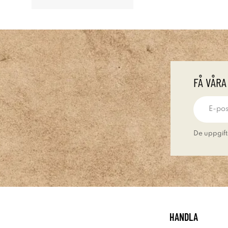
FÅ VÅRA
De uppgift
HANDLA