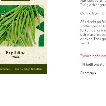
Haricots verts. 
Tidig och högav
Odling från frö:
Sås direkt på fr
Vattna jorden fö
förkultiveras i
och placera i ca
är över. Täck g
skörd.
Tyvärr ingår inte
Till butikens sta
Sitemap »