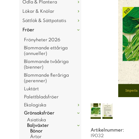
Odla & Plantera
Lökar & Knölar
Sättlök & Sättpotatis
Fröer
Frönyheter 2026
Blommande ettåriga
(annueller)
Blommande tvååriga
(bienner)
Blommande fleråriga
(perenner)
Luktärt
Palettbladsfröer
Ekologiska
Grönsaksfröer
Asiatiska
Baljväxter
Artikelnummer:
Bönor
I9032
Ärtor