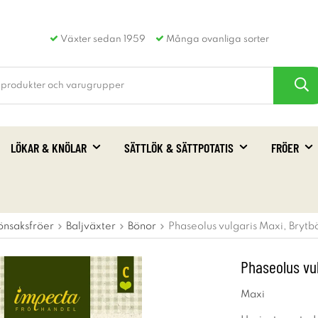
Växter sedan 1959
Många ovanliga sorter
LÖKAR & KNÖLAR
SÄTTLÖK & SÄTTPOTATIS
FRÖER
önsaksfröer
Baljväxter
Bönor
Phaseolus vulgaris Maxi, Brytb
Phaseolus vul
Maxi