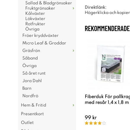
Sallad & Bladgrönsaker
Direktlänk:
Fruktgrönsaker
Högerklicka och kopie
Kålväxter
Lökväxter
Rotfrukter
REKOMMENDERADE 
Övriga
Fröer kryddväxter
Micro Leaf & Groddar
Gräsfrön
Såband
Övriga
Så året runt
Jora Dahl
Barn
Nordfrö
Fiberduk För pallkra
med resår 1,4 x 1,8 m
Hem & Fritid
Presentkort
99 kr
Outlet