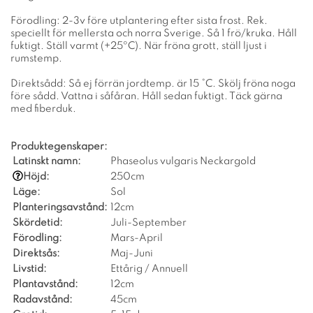
Förodling: 2-3v före utplantering efter sista frost. Rek.
speciellt för mellersta och norra Sverige. Så 1 frö/kruka. Håll
fuktigt. Ställ varmt (+25ºC). När fröna grott, ställ ljust i
rumstemp.
Direktsådd: Så ej förrän jordtemp. är 15 °C. Skölj fröna noga
före sådd. Vattna i såfåran. Håll sedan fuktigt. Täck gärna
med fiberduk.
Produktegenskaper:
Latinskt namn:
Phaseolus vulgaris Neckargold
Höjd:
250cm
Läge:
Sol
Planteringsavstånd:
12cm
Skördetid:
Juli-September
Förodling:
Mars-April
Direktsås:
Maj-Juni
Livstid:
Ettårig / Annuell
Plantavstånd:
12cm
Radavstånd:
45cm