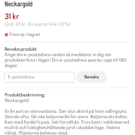
Neckargold
31 kr
Ord.
45 kr
. Du sparar
14 kr
(
31
%)
Finns ej i lagret
Bevaka produkt
Ange din e-postadress nedan så meddelar vi dig när
produkten finns i lager! Din e-postadress sparas i upp till 180
dagar.
Bevaka
Produktbeskrivning:
Neckargold
En fin sort av störvaxböna. Ger stor skörd på liten odlingsyta.
Skörda ofta, låt inte baljorna bli för stora. Baljorna äts kokta.
Kan med fördel frysas, lätt förvällda. Trivs bäst i väldränerad,
mullrik och fuktighetshållande jord i skyddat läge. Vattna
rikligt. Plantorna behöver stöd.