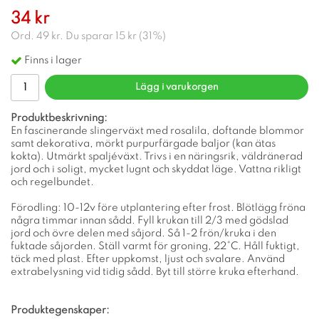
34 kr
Ord.
49 kr
. Du sparar
15 kr
(
31
%)
Finns i lager
Lägg i varukorgen
Produktbeskrivning:
En fascinerande slingerväxt med rosalila, doftande blommor
samt dekorativa, mörkt purpurfärgade baljor (kan ätas
kokta). Utmärkt spaljéväxt. Trivs i en näringsrik, väldränerad
jord och i soligt, mycket lugnt och skyddat läge. Vattna rikligt
och regelbundet.
Förodling: 10-12v före utplantering efter frost. Blötlägg fröna
några timmar innan sådd. Fyll krukan till 2/3 med gödslad
jord och övre delen med såjord. Så 1-2 frön/kruka i den
fuktade såjorden. Ställ varmt för groning, 22°C. Håll fuktigt,
täck med plast. Efter uppkomst, ljust och svalare. Använd
extrabelysning vid tidig sådd. Byt till större kruka efterhand.
Produktegenskaper: