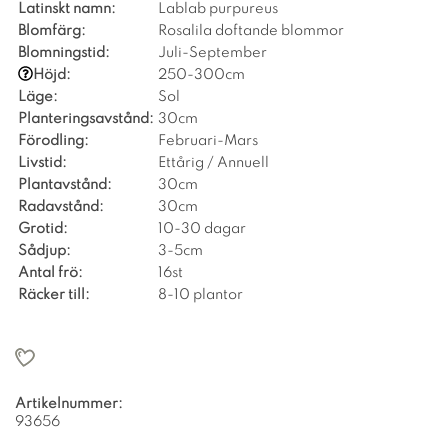
Latinskt namn:
Lablab purpureus
Blomfärg:
Rosalila doftande blommor
Blomningstid:
Juli-September
Höjd:
250-300cm
Läge:
Sol
Planteringsavstånd:
30cm
Förodling:
Februari-Mars
Livstid:
Ettårig / Annuell
Plantavstånd:
30cm
Radavstånd:
30cm
Grotid:
10-30 dagar
Sådjup:
3-5cm
Antal frö:
16st
Räcker till:
8-10 plantor
Artikelnummer:
93656