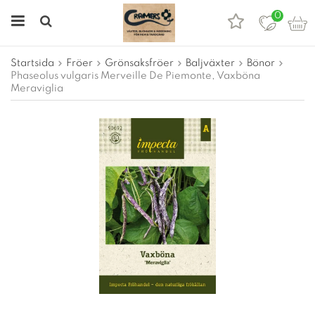
0
Startsida
Fröer
Grönsaksfröer
Baljväxter
Bönor
Phaseolus vulgaris Merveille De Piemonte, Vaxböna
Meraviglia