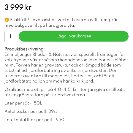
3 999 kr
Fraktfritt! Leveranstid 1 vecka. Levereras till tomtgräns
med bakgavellift på hårdgjord yta.
Lägg i varukorgen
Produktbeskrivning:
Emmaljungas Rhodo- & Naturtorv är speciellt framtagen för
kalkskyende växter såsom rhododendron, azaleor och blåbär
m.m. Torven har en grov struktur och är lämpad både som
substrat och jordförbättring av olika surjordsväxter. Den
fungerar även bra till magnolior, hortensior, och för att
jordförbättra hallon om man har kalkrik jord.
Okalkad, med ett pH på 4,0–4,5. En liten järngiva är tillsatt,
för en grönare färg på surjordsväxterna.
Liter per säck: 50L
Antal säcker per pall: 39st
Total antal liter per pall: 1950L