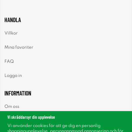
HANDLA
Villkor
Mina favoriter
FAQ
Logga in
INFORMATION
Om oss
Vi skräddarsyr din upplevelse
Nyheter
Vi använder cookies för att ge dig en personlig
shoppingupplevelse, personanpassad annonsering och för