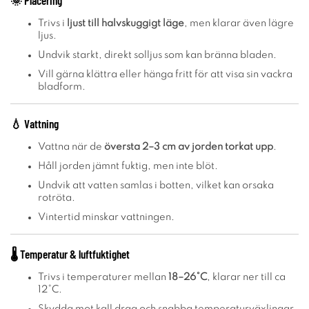
Trivs i
ljust till halvskuggigt läge
, men klarar även lägre
ljus.
Undvik starkt, direkt solljus som kan bränna bladen.
Vill gärna klättra eller hänga fritt för att visa sin vackra
bladform.
💧
Vattning
Vattna när de
översta 2–3 cm av jorden torkat upp
.
Håll jorden jämnt fuktig, men inte blöt.
Undvik att vatten samlas i botten, vilket kan orsaka
rotröta.
Vintertid minskar vattningen.
🌡️
Temperatur & luftfuktighet
Trivs i temperaturer mellan
18–26°C
, klarar ner till ca
12°C.
Skydda mot kall drag och snabba temperaturväxlingar.