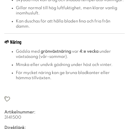
Gillar normal till hög luftfuktighet, men klarar vanlig
inomhusluft.
Kan duschas för att hålla bladen fina och fria från
damm.
🌱
Näring
Gödsla med
grönväxtnäring
var
4:e vecka
under
växtsäsong (vår–sommar).
Minska eller undvik gödning under höst och vinter.
För mycket näring kan ge bruna bladkanter eller
hämma tillväxten.
Artikelnummer:
3141500
Direktlänk: