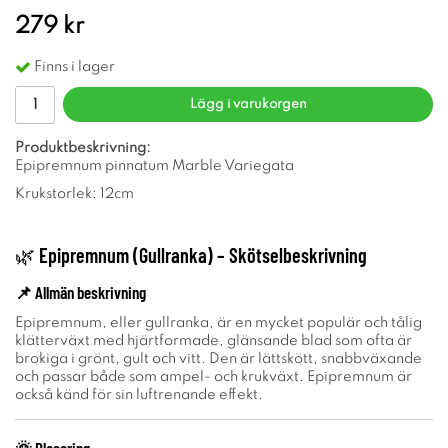
279 kr
Finns i lager
Lägg i varukorgen
Produktbeskrivning:
Epipremnum pinnatum Marble Variegata
Krukstorlek: 12cm
🌿
Epipremnum (Gullranka) – Skötselbeskrivning
📌
Allmän beskrivning
Epipremnum, eller gullranka, är en mycket populär och tålig
klätterväxt med hjärtformade, glänsande blad som ofta är
brokiga i grönt, gult och vitt. Den är lättskött, snabbväxande
och passar både som ampel- och krukväxt. Epipremnum är
också känd för sin luftrenande effekt.
🌞
Placering