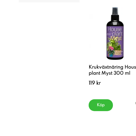
Krukväxtnäring Hou
plant Myst 300 ml
119 kr
Köp