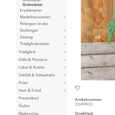
Miniväxter
Grönväxter
Kryddväxter
Medelhavsväxter
Pelargon i kruka
Sticklingar
Säsong
Trädgårdsväxter
Trädgård
Odla & Plantera
Lökar & Knölar
Sättlök & Sättpotatis
Fröer
Hem & Fritid
Presentkort
Artikelnummer:
3049900
Outlet
Rådgivning
Direktlänk: