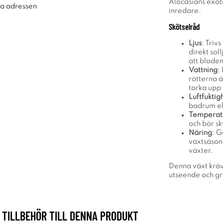
Alocasians exot
ra adressen
inredare.
Skötselråd
Ljus
: Triv
direkt sol
att bladen
Vattning
:
rötterna ä
torka upp 
Luftfuktig
badrum el
Temperat
och bör sk
Näring
: G
växtsäson
växter.
Denna växt kräv
utseende och g
TILLBEHÖR TILL DENNA PRODUKT