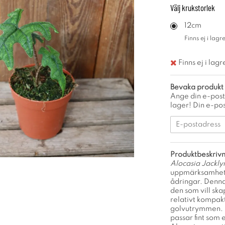
Välj
krukstorlek
12cm
Finns ej i lagre
Finns ej i lagr
Bevaka produkt
Ange din e-post
lager! Din e-pos
Produktbeskrivn
Alocasia Jackly
uppmärksamheten
ådringar. Denna
den som vill sk
relativt kompakt
golvutrymmen. D
passar fint som