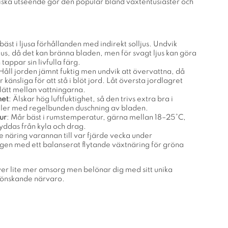
iska utseende gör den populär bland växtentusiaster och
s bäst i ljusa förhållanden med indirekt solljus. Undvik
ljus, då det kan bränna bladen, men för svagt ljus kan göra
 tappar sin livfulla färg.
 Håll jorden jämnt fuktig men undvik att övervattna, då
r känsliga för att stå i blöt jord. Låt översta jordlagret
lätt mellan vattningarna.
het
: Älskar hög luftfuktighet, så den trivs extra bra i
ler med regelbunden duschning av bladen.
ur
: Mår bäst i rumstemperatur, gärna mellan 18–25°C,
yddas från kyla och drag.
e näring varannan till var fjärde vecka under
gen med ett balanserat flytande växtnäring för gröna
er lite mer omsorg men belönar dig med sitt unika
rönskande närvaro.