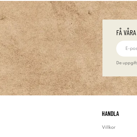
FÅ VÅRA
De uppgift
HANDLA
Villkor