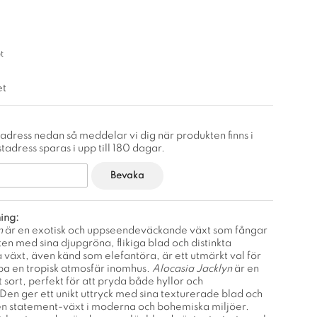
t
et
adress nedan så meddelar vi dig när produkten finns i
tadress sparas i upp till 180 dagar.
Bevaka
ing:
n
är en exotisk och uppseendeväckande växt som fångar
 med sina djupgröna, flikiga blad och distinkta
 växt, även känd som elefantöra, är ett utmärkt val för
apa en tropisk atmosfär inomhus.
Alocasia Jacklyn
är en
 sort, perfekt för att pryda både hyllor och
en ger ett unikt uttryck med sina texturerade blad och
 en statement-växt i moderna och bohemiska miljöer.