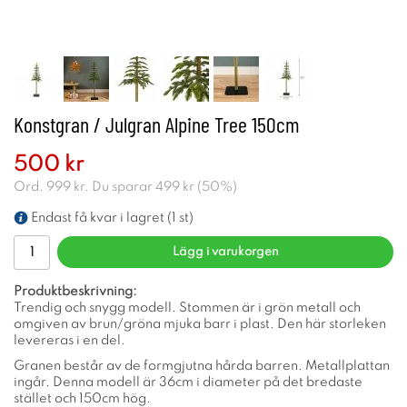
Konstgran / Julgran Alpine Tree 150cm
500 kr
Ord.
999 kr
. Du sparar
499 kr
(
50
%)
Endast få kvar i lagret (1 st)
Lägg i varukorgen
Produktbeskrivning:
Trendig och snygg modell. Stommen är i grön metall och
omgiven av brun/gröna mjuka barr i plast. Den här storleken
levereras i en del.
Granen består av de formgjutna hårda barren. Metallplattan
ingår. Denna modell är 36cm i diameter på det bredaste
stället och 150cm hög.