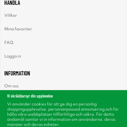
HANDLA
Villkor
Mina favoriter
FAQ
Logga in
INFORMATION
Om oss
Vi skräddarsyr din upplevelse
Nyheter
Vi använder cookies för att ge dig en personlig
shoppingupplevelse, personanpassad annonsering och för
Nyhetsbrev
hålla våra webbplatser tillförlitliga och säkra. För detta
ändamål samlar vi in information om användarna, deras
mönster och deras enheter.
Om cookies