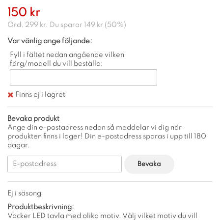
150 kr
Ord.
299 kr
. Du sparar
149 kr
(
50
%)
Var vänlig ange följande:
Fyll i fältet nedan angående vilken
färg/modell du vill beställa:
Finns ej i lagret
Bevaka produkt
Ange din e-postadress nedan så meddelar vi dig när
produkten finns i lager! Din e-postadress sparas i upp till 180
dagar.
Bevaka
Ej i säsong
Produktbeskrivning:
Vacker LED tavla med olika motiv. Välj vilket motiv du vill