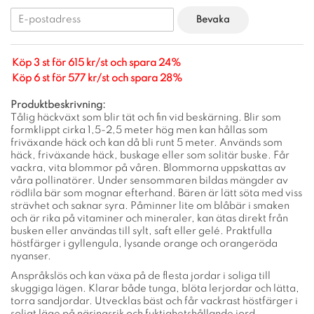
Bevaka
Köp 3 st för 615 kr/st och spara 24%
Köp 6 st för 577 kr/st och spara 28%
Produktbeskrivning:
Tålig häckväxt som blir tät och fin vid beskärning. Blir som
formklippt cirka 1,5-2,5 meter hög men kan hållas som
friväxande häck och kan då bli runt 5 meter. Används som
häck, friväxande häck, buskage eller som solitär buske. Får
vackra, vita blommor på våren. Blommorna uppskattas av
våra pollinatörer. Under sensommaren bildas mängder av
rödlila bär som mognar efterhand. Bären är lätt söta med viss
strävhet och saknar syra. Påminner lite om blåbär i smaken
och är rika på vitaminer och mineraler, kan ätas direkt från
busken eller användas till sylt, saft eller gelé. Praktfulla
höstfärger i gyllengula, lysande orange och orangeröda
nyanser.
Anspråkslös och kan växa på de flesta jordar i soliga till
skuggiga lägen. Klarar både tunga, blöta lerjordar och lätta,
torra sandjordar. Utvecklas bäst och får vackrast höstfärger i
soligt läge på näringsrik och fuktighetshållande jord.