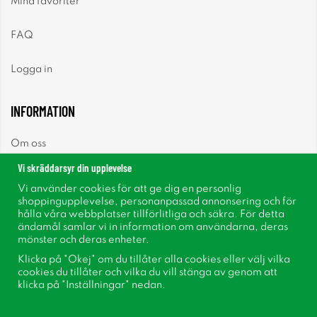
Mina favoriter
FAQ
Logga in
INFORMATION
Om oss
Vi skräddarsyr din upplevelse
Nyheter
Vi använder cookies för att ge dig en personlig
shoppingupplevelse, personanpassad annonsering och för
Nyhetsbrev
hålla våra webbplatser tillförlitliga och säkra. För detta
ändamål samlar vi in information om användarna, deras
mönster och deras enheter.
Om cookies
Klicka på "Okej" om du tillåter alla cookies eller välj vilka
cookies du tillåter och vilka du vill stänga av genom att
Inspiration
klicka på "Inställningar" nedan.