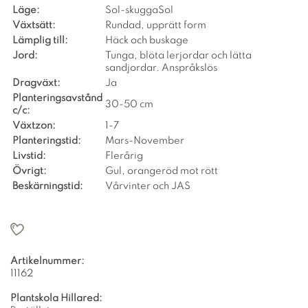
Läge:
Sol-skuggaSol
Växtsätt:
Rundad, upprätt form
Lämplig till:
Häck och buskage
Jord:
Tunga, blöta lerjordar och lätta
sandjordar. Anspråkslös
Dragväxt:
Ja
Planteringsavstånd
30-50 cm
c/c:
Växtzon:
1-7
Planteringstid:
Mars-November
Livstid:
Flerårig
Övrigt:
Gul, orangeröd mot rött
Beskärningstid:
Vårvinter och JAS
Artikelnummer:
11162
Plantskola Hillared: