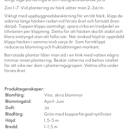
Zon 1-7. Vid plantering av häck sätter man 2-3st/m.
Viktigt med uppbyggnadsbeskärning för en tät häck, klipp de
sidorna längs häcken redan vid första året och fortsätt åren
därpå. Toppen klipps samtidigt, spara cirka en tredjedel av
tillväxten per klippning. Detta för att häcken ska bli stabil och
klara snötyngd utan att falla isär. När önskad höjd är uppnådd
klipps häcken i samma nivå varje år. Som formklippt
reduceras blomning och fruktsättningen markant.
Barrotade plantor låter man stå i en hink med vatten några
timmar innan plantering. Beskär rötterna vid behov istället
för att vika ner dom i planteringsgropen. Vattna ofta under
första året.
Produktegenskaper:
Blomfärg:
Vita, skira blommor
Blomningstid:
April-Juni
Doft:
Ja
Bladfärg:
Grön med kopparfärgad nytillväxt
Höjd:
1,5-5 m
Bredd:
1-1,5 m