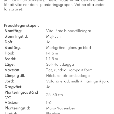
timmar innan plantering. Beskär rötterna vid behov istället
för att vika ner dom i planteringsgropen. Vattna ofta under
första året.
Produktegenskaper:
Blomfärg:
Vita, flata blomställningar
Blomningstid:
Maj-Juni
Doft:
Ja
Bladfärg:
Mörkgröna, glansiga blad
Höjd:
1-1,5 m
Bredd:
1-1,5 m
Läge:
Sol-Halvskugga
Växtsätt:
Tät, rundad, kompakt form
Lämplig till:
Häck, solitär och buskage
Jord:
Väldränerad, mullrik, näringsrik jord
Dragväxt:
Ja
Planteringsavstånd
25-35 cm
c/c:
Växtzon:
1-6
Planteringstid:
Mars-November
Livstid:
Flerårig