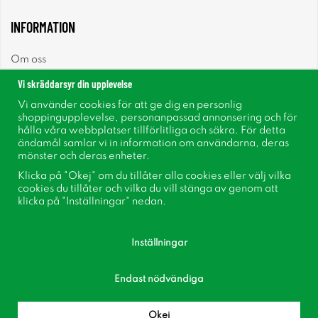
INFORMATION
Om oss
Vi skräddarsyr din upplevelse
Nyheter
Vi använder cookies för att ge dig en personlig
shoppingupplevelse, personanpassad annonsering och för
Nyhetsbrev
hålla våra webbplatser tillförlitliga och säkra. För detta
ändamål samlar vi in information om användarna, deras
mönster och deras enheter.
Om cookies
Klicka på "Okej" om du tillåter alla cookies eller välj vilka
cookies du tillåter och vilka du vill stänga av genom att
Inspiration
klicka på "Inställningar" nedan.
Inställningar
Endast nödvändiga
Följ oss på Facebook
Bli medlem i vår kundklubb!
Okej