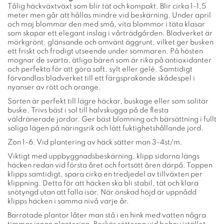
Tålig häckväxtväxt som blir tät och kompakt. Blir cirka 1-1,5
meter men går att hållas mindre vid beskärning. Under april
och maj blommar den med små, vita blommor i täta klasar
som skapar ett elegant inslag i vårträdgården. Bladverket är
mörkgrönt, glänsande och omvänt äggrunt, vilket ger busken
ett friskt och frodigt utseende under sommaren. På hösten
mognar de svarta, ätliga bären som är rika på antioxidanter
och perfekta för att göra saft, sylt eller gelé. Samtidigt
förvandlas bladverket till ett färgsprakande skådespel i
nyanser av rött och orange.
Sorten är perfekt till lägre häckar, buskage eller som solitär
buske. Trivs bäst i sol till halvskugga på de flesta
väldränerade jordar. Ger bäst blomning och bärsättning i fullt
soliga lägen på näringsrik och lätt fuktighetshållande jord.
Zon 1-6. Vid plantering av häck sätter man 3-4st/m.
Viktigt med uppbyggnadsbeskärning, klipp sidorna längs
häcken redan vid första året och fortsätt åren därpå. Toppen
klipps samtidigt, spara cirka en tredjedel av tillväxten per
klippning. Detta för att häcken ska bli stabil, tät och klara
snötyngd utan att falla isär. När önskad höjd är uppnådd
klipps häcken i samma nivå varje år.
Barrotade plantor låter man stå i en hink med vatten några