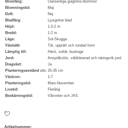
Blomfärg:
Oansenliga gulgröna blommor
Blomningstid:
Maj
Doft:
Nej
Bladfärg:
Ljusgröna blad
Höjd:
1,5-2 m
Bredd:
1-2 m
Läge:
Sol-Skugga
Växtsätt:
Tät, upprätt och rundad form
Lämplig till:
Häck, soliär, buskage
Jord:
Anspråkslös, väldränerad och näringsrik jord
Dragväxt:
Ja
Planteringsavstånd c/c:
25-35 cm
Växtzon:
1-7
Planteringstid:
Mars-November
Livstid:
Flerårig
Beskärningstid:
Vårvinter och JAS
Artikelnummer: