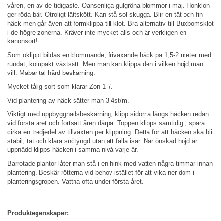
våren, en av de tidigaste. Oansenliga gulgröna blommor i maj. Honklon -
ger röda bär. Otroligt lättskött. Kan stå sol-skugga. Blir en tät och fin
häck men går även att formklippa till klot. Bra alternativ till Buxbomsklot
i de högre zonerna. Kräver inte mycket alls och är verkligen en
kanonsort!
Som oklippt bildas en blommande, friväxande häck på 1,5-2 meter med
rundat, kompakt växtsätt. Men man kan klippa den i vilken höjd man
vill. Måbär tål hård beskärning.
Mycket tålig sort som klarar Zon 1-7.
Vid plantering av häck sätter man 3-4st/m.
Viktigt med uppbyggnadsbeskärning, klipp sidorna längs häcken redan
vid första året och fortsätt åren därpå. Toppen klipps samtidigt, spara
cirka en tredjedel av tillväxten per klippning. Detta för att häcken ska bli
stabil, tät och klara snötyngd utan att falla isär. När önskad höjd är
uppnådd klipps häcken i samma nivå varje år.
Barrotade plantor låter man stå i en hink med vatten några timmar innan
plantering. Beskär rötterna vid behov istället för att vika ner dom i
planteringsgropen. Vattna ofta under första året.
Produktegenskaper: