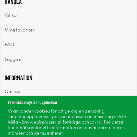
HANDLA
Villkor
Mina favoriter
FAQ
Logga in
INFORMATION
Om oss
Vi skräddarsyr din upplevelse
Nyheter
Vi använder cookies för att ge dig en personlig
shoppingupplevelse, personanpassad annonsering och för
Nyhetsbrev
hålla våra webbplatser tillförlitliga och säkra. För detta
ändamål samlar vi in information om användarna, deras
mönster och deras enheter.
Om cookies