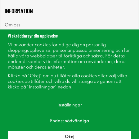
INFORMATION
Om oss
Vi skräddarsyr din upplevelse
Nyheter
Vi använder cookies för att ge dig en personlig
shoppingupplevelse, personanpassad annonsering och för
Nyhetsbrev
hålla våra webbplatser tillförlitliga och säkra. För detta
ändamål samlar vi in information om användarna, deras
mönster och deras enheter.
Om cookies
Klicka på "Okej" om du tillåter alla cookies eller välj vilka
cookies du tillåter och vilka du vill stänga av genom att
Inspiration
klicka på "Inställningar" nedan.
Inställningar
Endast nödvändiga
Följ oss på Facebook
Bli medlem i vår kundklubb!
Okej