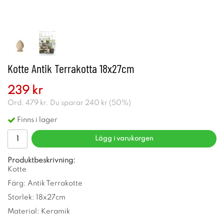
Kotte Antik Terrakotta 18x27cm
239 kr
Ord.
479 kr
. Du sparar
240 kr
(
50
%)
Finns i lager
Lägg i varukorgen
Produktbeskrivning:
Kotte
Färg: Antik Terrakotte
Storlek: 18x27cm
Material: Keramik