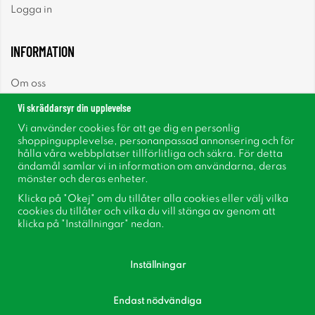
Logga in
INFORMATION
Om oss
Vi skräddarsyr din upplevelse
Nyheter
Vi använder cookies för att ge dig en personlig
shoppingupplevelse, personanpassad annonsering och för
Nyhetsbrev
hålla våra webbplatser tillförlitliga och säkra. För detta
ändamål samlar vi in information om användarna, deras
mönster och deras enheter.
Om cookies
Klicka på "Okej" om du tillåter alla cookies eller välj vilka
cookies du tillåter och vilka du vill stänga av genom att
Inspiration
klicka på "Inställningar" nedan.
Inställningar
Endast nödvändiga
Följ oss på Facebook