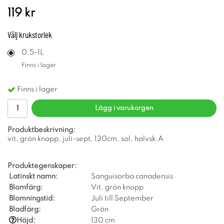
119 kr
Välj
krukstorlek
0,5-1L
Finns i lager
Finns i lager
Lägg i varukorgen
Produktbeskrivning:
vit, grön knopp, juli-sept, 130cm, sol, halvsk.A
Produktegenskaper:
Latinskt namn:
Sanguisorba canadensis
Blomfärg:
Vit, grön knopp
Blomningstid:
Juli till September
Bladfärg:
Grön
Höjd:
130 cm