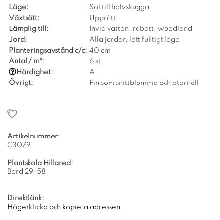
Läge:
Sol till halvskugga
Växtsätt:
Upprätt
Lämplig till:
Invid vatten, rabatt, woodland
Jord:
Alla jordar, lätt fuktigt läge
Planteringsavstånd c/c:
40 cm
Antal / m²:
6 st
Härdighet:
A
Övrigt:
Fin som snittblomma och eternell
Artikelnummer:
C3079
Plantskola Hillared:
Bord 29-58
Direktlänk:
Högerklicka och kopiera adressen