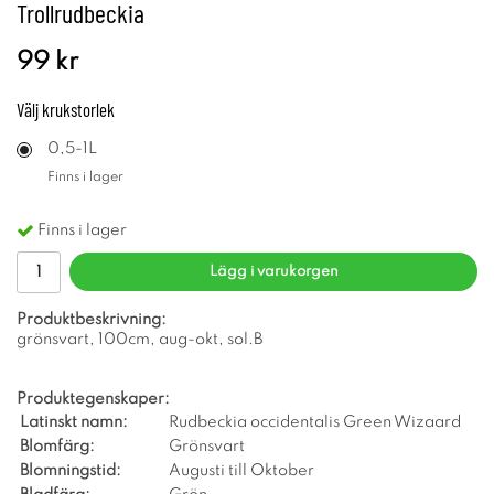
Trollrudbeckia
99 kr
Välj
krukstorlek
0,5-1L
Finns i lager
Finns i lager
Lägg i varukorgen
Produktbeskrivning:
grönsvart, 100cm, aug-okt, sol.B
Produktegenskaper:
Latinskt namn:
Rudbeckia occidentalis Green Wizaard
Blomfärg:
Grönsvart
Blomningstid:
Augusti till Oktober