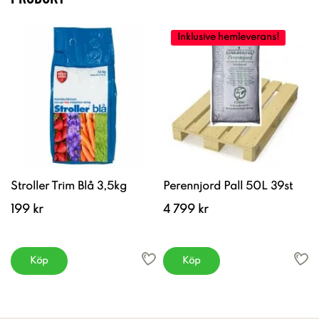
Inklusive hemleverans!
Stroller Trim Blå 3,5kg
Perennjord Pall 50L 39st
199 kr
4 799 kr
Köp
Köp