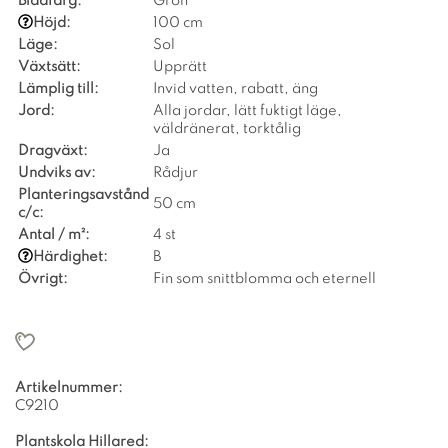
Bladfärg:
Grön
Höjd:
100 cm
Läge:
Sol
Växtsätt:
Upprätt
Lämplig till:
Invid vatten, rabatt, äng
Jord:
Alla jordar, lätt fuktigt läge,
väldränerat, torktålig
Dragväxt:
Ja
Undviks av:
Rådjur
Planteringsavstånd
50 cm
c/c:
Antal / m²:
4 st
Härdighet:
B
Övrigt:
Fin som snittblomma och eternell
Artikelnummer:
C9210
Plantskola Hillared: