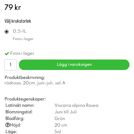
79 kr
Välj
krukstorlek
0,5-1L
Finns i lager
Finns i lager
Lägg i varukorgen
Produktbeskrivning:
rödrosa, 20cm, juni-juli, sol.A
Produktegenskaper:
Latinskt namn:
Viscaria alpina Rosea
Blomningstid:
Juni till Juli
Bladfärg:
Grön
Höjd:
20 cm
Läge:
Sol