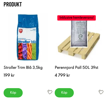
PRODUKT
Inklusive hemleverans!
Stroller Trim Blå 3,5kg
Perennjord Pall 50L 39st
199 kr
4 799 kr
Köp
Köp