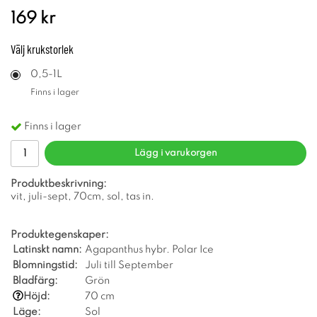
169 kr
Välj
krukstorlek
0,5-1L
Finns i lager
Finns i lager
Lägg i varukorgen
Produktbeskrivning:
vit, juli-sept, 70cm, sol, tas in.
Produktegenskaper:
Latinskt namn:
Agapanthus hybr. Polar Ice
Blomningstid:
Juli till September
Bladfärg:
Grön
Höjd:
70 cm
Läge:
Sol