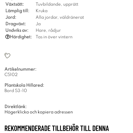
Växtsätt:
Tuvbildande, upprätt
Lämplig till:
Kruka
Jord:
Alla jordar, väldränerat
Dragväxt:
Ja
Undviks av:
Hare, rådjur
Härdighet:
Tas in över vintern
Artikelnummer:
C5102
Plantskola Hillared:
Bord 53-10
Direktlänk:
Högerklicka och kopiera adressen
REKOMMENDERADE TILLBEHÖR TILL DENNA