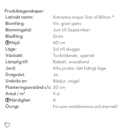
Produktegenskaper:
Latinskt namn:
Astrantia major Star of Billion ®
Blomfärg:
Vit, grön spets
Blomningstid:
Juni till September
Bladfärg:
Grön
Höjd:
60 cm
Läge:
Sol till skugga
Växtsätt:
Tuvbildande, upprätt
Lämplig till:
Rabatt, woodland
Jord:
Alla jordar, lätt fuktigt läge
Dragväxt:
Ja
Undviks av:
Rådjur, snigel
Planteringsavstånd c/c:
30 cm
Antal / m²:
11 st
Härdighet:
A
Övrigt:
Fin som snittblomma och eternell