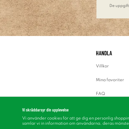
De uppgift
HANDLA
Villkor
Mina favoriter
FAQ
Logga in
Vi skräddarsyr din upplevelse
Vi använder cookies för att ge dig en personlig shoppi
samlar vi in information om användarna, deras mönste