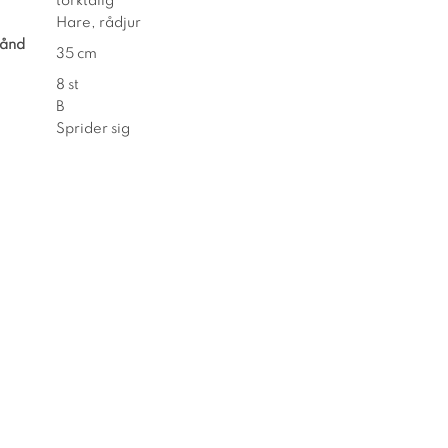
torktålig
Hare, rådjur
tånd
35 cm
8 st
B
Sprider sig