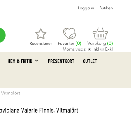
Logga in
Butiken
Varukorg
Recensioner
Favoriter
(
0
)
(0)
Moms visas:
Inkl
Exkl
HEM & FRITID
PRESENTKORT
OUTLET
, Vitmalört
oviciana Valerie Finnis, Vitmalört