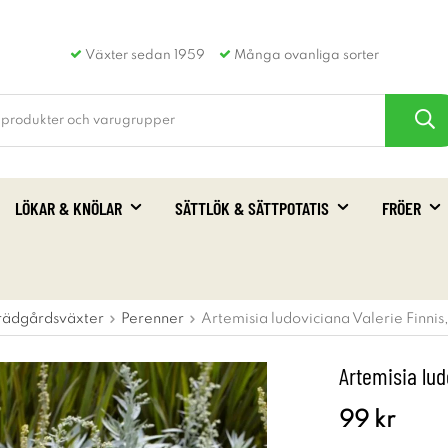
Växter sedan 1959
Många ovanliga sorter
LÖKAR & KNÖLAR
SÄTTLÖK & SÄTTPOTATIS
FRÖER
rädgårdsväxter
Perenner
Artemisia ludoviciana Valerie Finnis
Artemisia lud
99 kr