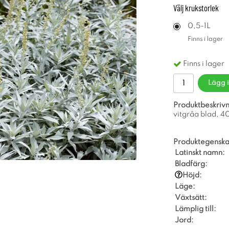
Välj
krukstorlek
0,5-1L
Finns i lager
Finns i lager
Lägg 
Produktbeskrivn
vitgråa blad, 40
Produktegenska
Latinskt namn:
Bladfärg:
Höjd:
Läge:
Växtsätt:
Lämplig till:
Jord: