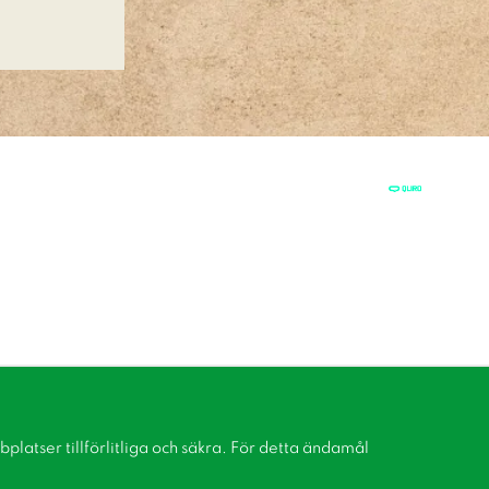
latser tillförlitliga och säkra. För detta ändamål