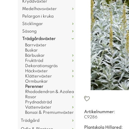
Kryddväxter
Medelhavsväxter
Pelargon i kruka
Sticklingar
Säsong
Trädgårdsväxter
Barrväxter
Buskar
Bärbuskar
Fruktträd
Dekorationsgräs
Häckväxter
Klätterväxter
Ormbunkar
Perenner
Rhododendron & Azalea
Rosor
Prydnadsträd
Vattenväxter
Artikelnummer:
Bonsai & Premiumväxter
C9286
Trädgård
Plantskola Hillared: