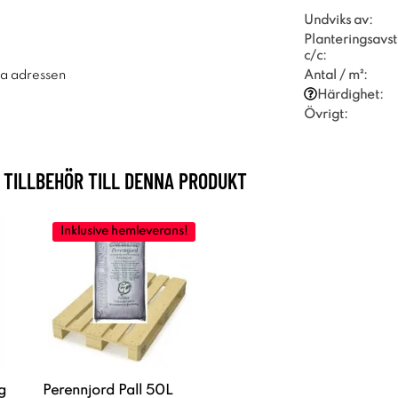
Undviks av:
Planteringsavs
c/c:
Antal / m²:
ra adressen
Härdighet:
Övrigt:
TILLBEHÖR TILL DENNA PRODUKT
Inklusive hemleverans!
g
Perennjord Pall 50L