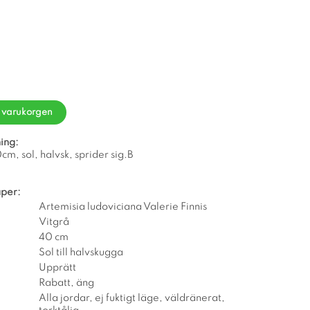
i varukorgen
ing:
cm, sol, halvsk, sprider sig.B
per:
Artemisia ludoviciana Valerie Finnis
Vitgrå
40 cm
Sol till halvskugga
Upprätt
Rabatt, äng
Alla jordar, ej fuktigt läge, väldränerat,