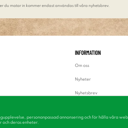
er du matar in kommer endast användas till våra nyhetsbrev.
INFORMATION
Om oss
Nyheter
Nyhetsbrev
Om cookies
ngupplevelse, personanpassad annonsering och för hålla våra webbp
Inspiration
r och deras enheter.