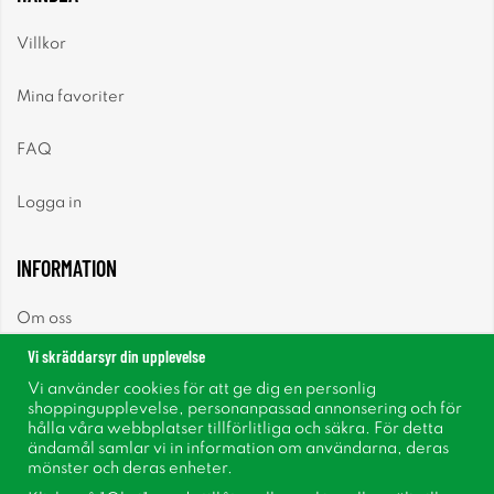
Villkor
Mina favoriter
FAQ
Logga in
INFORMATION
Om oss
Vi skräddarsyr din upplevelse
Nyheter
Vi använder cookies för att ge dig en personlig
shoppingupplevelse, personanpassad annonsering och för
Nyhetsbrev
hålla våra webbplatser tillförlitliga och säkra. För detta
ändamål samlar vi in information om användarna, deras
mönster och deras enheter.
Om cookies