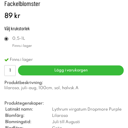
Fackelblomster
89 kr
Välj
krukstorlek
0,5-1L
Finns i lager
Finns i lager
Lägg i varukorgen
Produktbeskrivning:
lilarosa, juli-aug, 100cm, sol, halvsk.A
Produktegenskaper:
Latinskt namn:
Lythrum virgatum Dropmore Purple
Blomfärg:
Lilarosa
Blomningstid:
Juli till Augusti