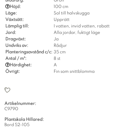
Bladfärg:
Grön
Höjd:
100 cm
Läge:
Sol till halvskugga
Växtsätt:
Upprätt
Lämplig till:
I vatten, invid vatten, rabatt
Jord:
Alla jordar, fuktigt läge
Dragväxt:
Ja
Undviks av:
Rådjur
Planteringsavstånd c/c:
35 cm
Antal / m²:
8 st
Härdighet:
A
Övrigt:
Fin som snittblomma
Artikelnummer:
C9790
Plantskola Hillared:
Bord 52-105