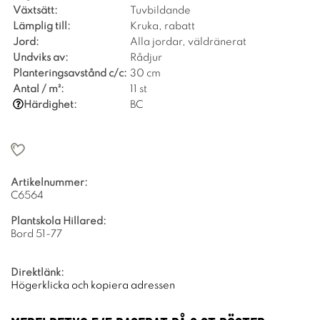
Växtsätt:
Tuvbildande
Lämplig till:
Kruka, rabatt
Jord:
Alla jordar, väldränerat
Undviks av:
Rådjur
Planteringsavstånd c/c:
30 cm
Antal / m²:
11 st
Härdighet:
BC
Artikelnummer:
C6564
Plantskola Hillared:
Bord 51-77
Direktlänk:
Högerklicka och kopiera adressen