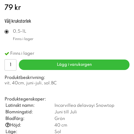
79 kr
Välj
krukstorlek
0,5-1L
Finns i lager
Finns i lager
Lägg i varukorgen
Produktbeskrivning:
vit, 40cm, juni-juli, sol.BC
Produktegenskaper:
Latinskt namn:
Incarvillea delavayi Snowtop
Blomningstid:
Juni till Juli
Bladfärg:
Grön
Höjd:
40 cm
Läge:
Sol