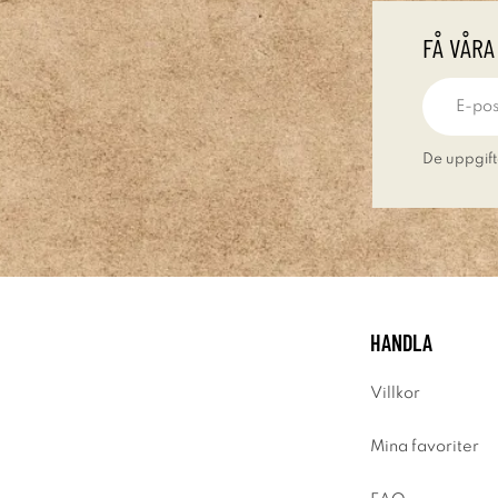
FÅ VÅRA
De uppgift
HANDLA
Villkor
Mina favoriter