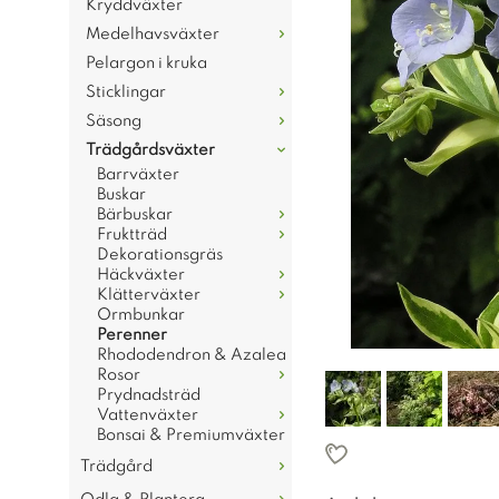
Kryddväxter
Medelhavsväxter
Pelargon i kruka
Sticklingar
Säsong
Trädgårdsväxter
Barrväxter
Buskar
Bärbuskar
Fruktträd
Dekorationsgräs
Häckväxter
Klätterväxter
Ormbunkar
Perenner
Rhododendron & Azalea
Rosor
Prydnadsträd
Vattenväxter
Bonsai & Premiumväxter
Trädgård