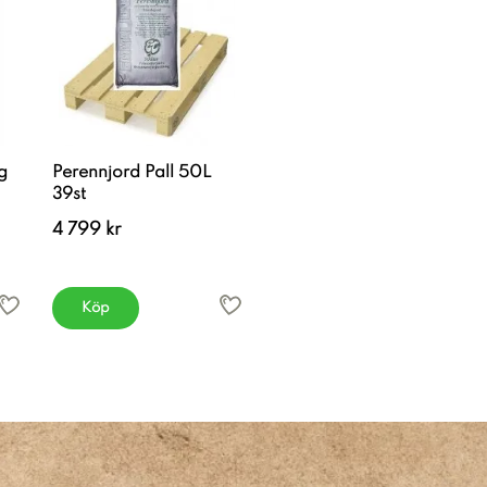
g
Perennjord Pall 50L
39st
4 799 kr
Köp