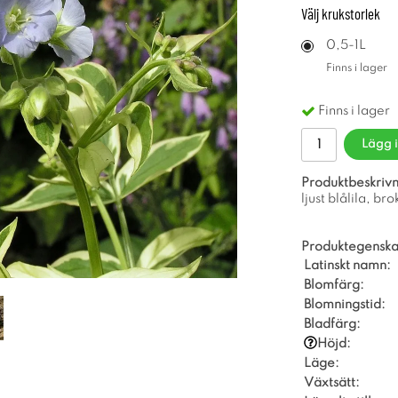
Välj
krukstorlek
0,5-1L
Finns i lager
Finns i lager
Lägg 
Produktbeskrivn
ljust blålila, b
Produktegenska
Latinskt namn:
Blomfärg:
Blomningstid:
Bladfärg:
Höjd:
Läge:
Växtsätt: