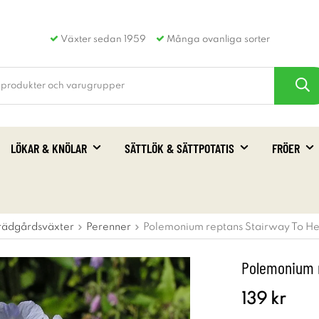
Växter sedan 1959
Många ovanliga sorter
LÖKAR & KNÖLAR
SÄTTLÖK & SÄTTPOTATIS
FRÖER
rädgårdsväxter
Perenner
Polemonium reptans Stairway To He
Polemonium r
139 kr