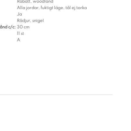
Rabatt, woodland
Alla jordar, fuktigt läge, tål ej torka
Ja
Rådjur, snigel
ånd c/c:
30 cm
11 st
A