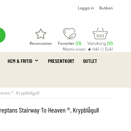
Logga in
Butiken
Varukorg
Recensioner
Favoriter
(
0
)
(0)
Moms visas:
Inkl
Exkl
HEM & FRITID
PRESENTKORT
OUTLET
aven ®, Krypblågull
eptans Stairway To Heaven ®, Krypblågull