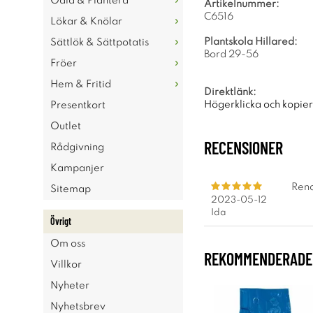
Odla & Plantera
Artikelnummer:
C6516
Lökar & Knölar
Plantskola Hillared:
Sättlök & Sättpotatis
Bord 29-56
Fröer
Hem & Fritid
Direktlänk:
Högerklicka och kopie
Presentkort
Outlet
RECENSIONER
Rådgivning
Kampanjer
Rena
Sitemap
2023-05-12
Ida
Övrigt
Om oss
REKOMMENDERADE 
Villkor
Nyheter
Nyhetsbrev