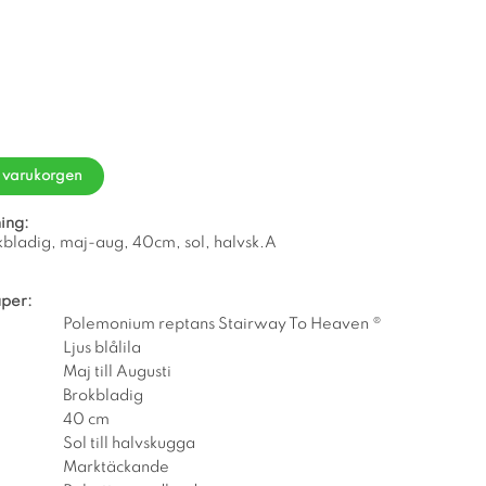
i varukorgen
ing:
rokbladig, maj-aug, 40cm, sol, halvsk.A
per:
Polemonium reptans Stairway To Heaven ®
Ljus blålila
Maj till Augusti
Brokbladig
40 cm
Sol till halvskugga
Marktäckande