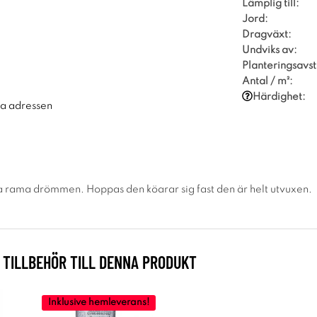
Lämplig till:
Jord:
Dragväxt:
Undviks av:
Planteringsavst
Antal / m²:
Härdighet:
ra adressen
 rama drömmen. Hoppas den köarar sig fast den är helt utvuxen.
TILLBEHÖR TILL DENNA PRODUKT
Inklusive hemleverans!