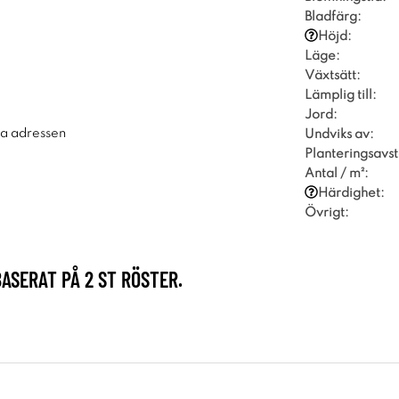
Bladfärg:
Höjd:
Läge:
Växtsätt:
Lämplig till:
Jord:
ra adressen
Undviks av:
Planteringsavst
Antal / m²:
Härdighet:
Övrigt:
BASERAT PÅ
2
ST RÖSTER.