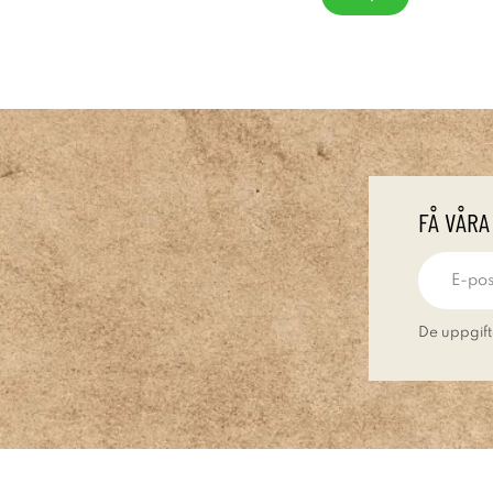
FÅ VÅRA
De uppgift