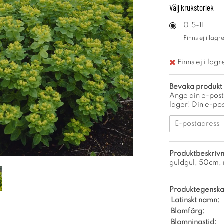
Välj
krukstorlek
0,5-1L
Finns ej i lagre
Finns ej i lagr
Bevaka produkt
Ange din e-post
lager! Din e-pos
Produktbeskrivn
guldgul, 50cm, m
Produktegenska
Latinskt namn:
Blomfärg:
Blomningstid: