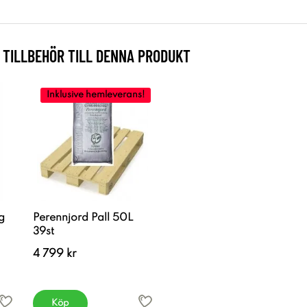
TILLBEHÖR TILL DENNA PRODUKT
Inklusive hemleverans!
g
Perennjord Pall 50L
39st
4 799 kr
Köp