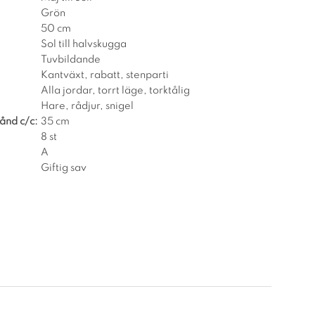
Grön
50 cm
Sol till halvskugga
Tuvbildande
Kantväxt, rabatt, stenparti
Alla jordar, torrt läge, torktålig
Hare, rådjur, snigel
ånd c/c:
35 cm
8 st
A
Giftig sav