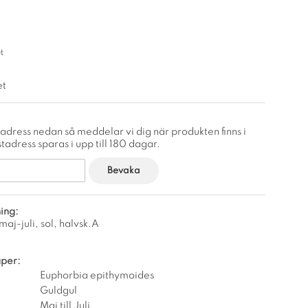
t
et
adress nedan så meddelar vi dig när produkten finns i
tadress sparas i upp till 180 dagar.
Bevaka
ing:
aj-juli, sol, halvsk.A
per:
Euphorbia epithymoides
Guldgul
Maj till Juli