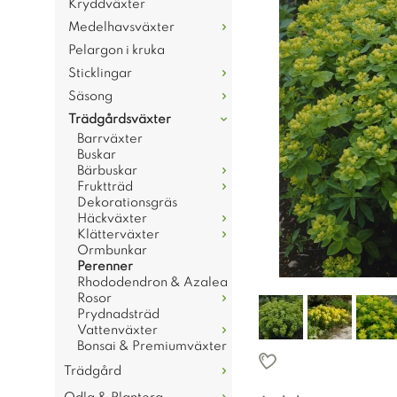
Kryddväxter
Medelhavsväxter
Pelargon i kruka
Sticklingar
Säsong
Trädgårdsväxter
Barrväxter
Buskar
Bärbuskar
Fruktträd
Dekorationsgräs
Häckväxter
Klätterväxter
Ormbunkar
Perenner
Rhododendron & Azalea
Rosor
Prydnadsträd
Vattenväxter
Bonsai & Premiumväxter
Trädgård