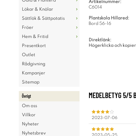
Odla & Plantera
Artikelnummer:
C6014
Lökar & Knölar
Plantskola Hillared:
Sättlök & Sättpotatis
Bord 56-16
Fröer
Hem & Fritid
Direktlänk:
Högerklicka och kopie
Presentkort
Outlet
Rådgivning
Kampanjer
Sitemap
MEDELBETYG
5
/5 
Övrigt
Om oss
Villkor
2023-07-06
Nyheter
Nyhetsbrev
2023-05-25