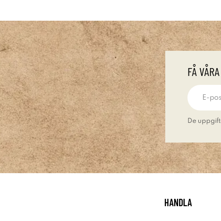
FÅ VÅRA
De uppgift
HANDLA