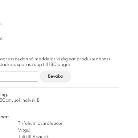
t
et
adress nedan så meddelar vi dig när produkten finns i
tadress sparas i upp till 180 dagar.
Bevaka
ing:
 50cm, sol, halvsk.B
per:
Trifolium ochroleucon
Vitgul
Juli till Augusti