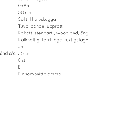
Grön
50 cm
Sol till halvskugga
Tuvbildande, upprätt
Rabatt, stenparti, woodland, äng
Kalkhaltig, torrt läge, fuktigt läge
Ja
ånd c/c:
35 cm
8 st
B
Fin som snittblomma