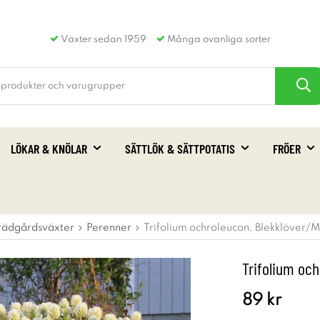
Växter sedan 1959
Många ovanliga sorter
LÖKAR & KNÖLAR
SÄTTLÖK & SÄTTPOTATIS
FRÖER
rädgårdsväxter
Perenner
Trifolium ochroleucon, Blekklöver/
Trifolium oc
89 kr