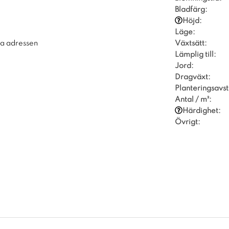
Bladfärg:
Höjd:
Läge:
Växtsätt:
ra adressen
Lämplig till:
Jord:
Dragväxt:
Planteringsavst
Antal / m²:
Härdighet:
Övrigt: