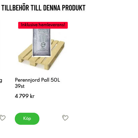
TILLBEHÖR TILL DENNA PRODUKT
Inklusive hemleverans!
g
Perennjord Pall 50L
39st
4 799 kr
Köp