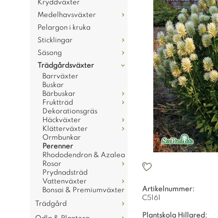
Kryddväxter
Medelhavsväxter
Pelargon i kruka
Sticklingar
Säsong
Trädgårdsväxter
Barrväxter
Buskar
Bärbuskar
Fruktträd
Dekorationsgräs
Häckväxter
Klätterväxter
Ormbunkar
Perenner
Rhododendron & Azalea
Rosor
Prydnadsträd
Vattenväxter
Artikelnummer:
Bonsai & Premiumväxter
C5161
Trädgård
Plantskola Hillared: