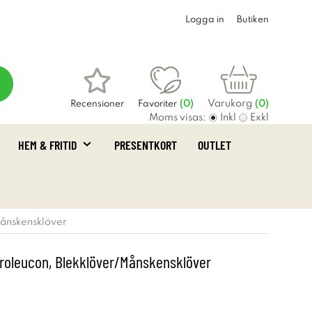
Logga in
Butiken
Varukorg
Recensioner
Favoriter
(
0
)
(0)
Moms visas:
Inkl
Exkl
HEM & FRITID
PRESENTKORT
OUTLET
Månskensklöver
hroleucon, Blekklöver/Månskensklöver