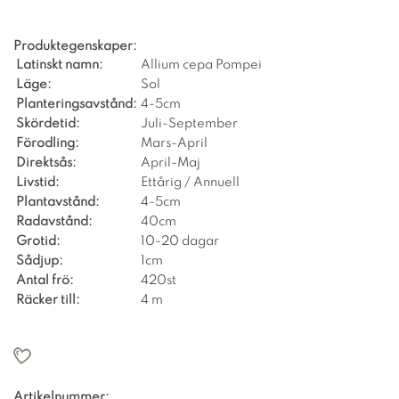
Produktegenskaper:
Latinskt namn:
Allium cepa Pompei
Läge:
Sol
Planteringsavstånd:
4-5cm
Skördetid:
Juli-September
Förodling:
Mars-April
Direktsås:
April-Maj
Livstid:
Ettårig / Annuell
Plantavstånd:
4-5cm
Radavstånd:
40cm
Grotid:
10-20 dagar
Sådjup:
1cm
Antal frö:
420st
Räcker till:
4 m
Artikelnummer: