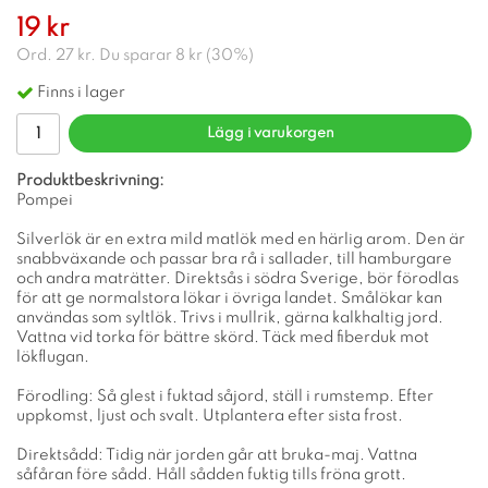
19 kr
Ord.
27 kr
. Du sparar
8 kr
(
30
%)
Finns i lager
Lägg i varukorgen
Produktbeskrivning:
Pompei
Silverlök är en extra mild matlök med en härlig arom. Den är
snabbväxande och passar bra rå i sallader, till hamburgare
och andra maträtter. Direktsås i södra Sverige, bör förodlas
för att ge normalstora lökar i övriga landet. Smålökar kan
användas som syltlök. Trivs i mullrik, gärna kalkhaltig jord.
Vattna vid torka för bättre skörd. Täck med fiberduk mot
lökflugan.
Förodling: Så glest i fuktad såjord, ställ i rumstemp. Efter
uppkomst, ljust och svalt. Utplantera efter sista frost.
Direktsådd: Tidig när jorden går att bruka-maj. Vattna
såfåran före sådd. Håll sådden fuktig tills fröna grott.