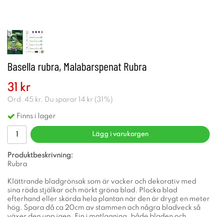
Basella rubra, Malabarspenat Rubra
31 kr
Ord.
45 kr
. Du sparar
14 kr
(
31
%)
Finns i lager
Lägg i varukorgen
Produktbeskrivning:
Rubra
Klättrande bladgrönsak som är vacker och dekorativ med
sina röda stjälkar och mörkt gröna blad. Plocka blad
efterhand eller skörda hela plantan när den är drygt en meter
hög. Spara då ca 20cm av stammen och några bladveck så
växer den upp igen. Fin i matlagning, både bladen och