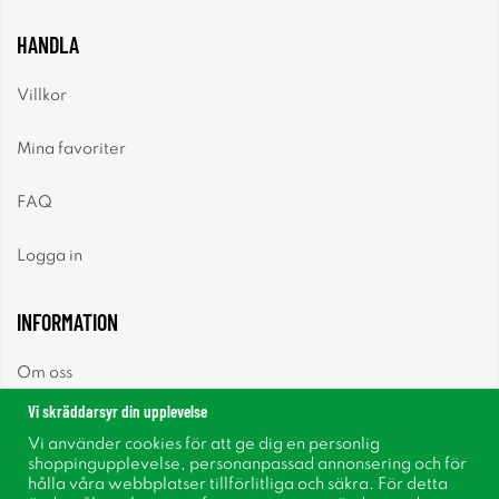
HANDLA
Villkor
Mina favoriter
FAQ
Logga in
INFORMATION
Om oss
Vi skräddarsyr din upplevelse
Nyheter
Vi använder cookies för att ge dig en personlig
shoppingupplevelse, personanpassad annonsering och för
Nyhetsbrev
hålla våra webbplatser tillförlitliga och säkra. För detta