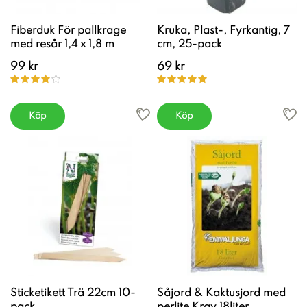
Fiberduk För pallkrage
Kruka, Plast-, Fyrkantig, 7
med resår 1,4 x 1,8 m
cm, 25-pack
99 kr
69 kr
Köp
Köp
Sticketikett Trä 22cm 10-
Såjord & Kaktusjord med
pack
perlite Krav 18liter