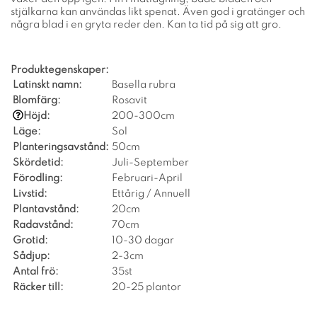
stjälkarna kan användas likt spenat. Även god i gratänger och
några blad i en gryta reder den. Kan ta tid på sig att gro.
Produktegenskaper:
Latinskt namn:
Basella rubra
Blomfärg:
Rosavit
Höjd:
200-300cm
Läge:
Sol
Planteringsavstånd:
50cm
Skördetid:
Juli-September
Förodling:
Februari-April
Livstid:
Ettårig / Annuell
Plantavstånd:
20cm
Radavstånd:
70cm
Grotid:
10-30 dagar
Sådjup:
2-3cm
Antal frö:
35st
Räcker till:
20-25 plantor