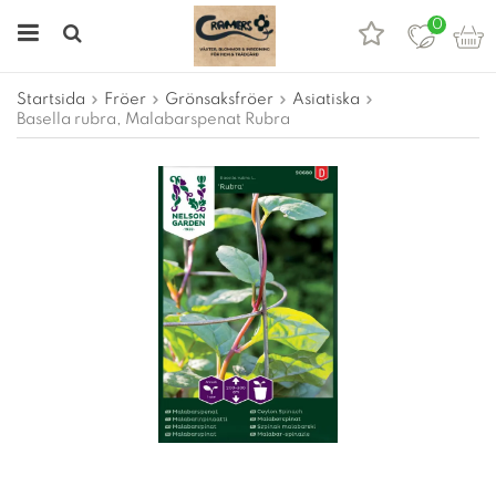
0
Startsida
Fröer
Grönsaksfröer
Asiatiska
Basella rubra, Malabarspenat Rubra