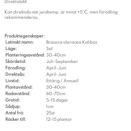
Direktsådd:
Kan direktsås när jordtemp. är minst +5°C, men förodling
rekommenderas.
Produktegenskaper:
Latinskt namn:
Brassica oleracea Kalibos
Läge:
Sol
Planteringsavstånd:
30-40cm
Skördetid:
Juli-September
Förodling:
April-Juni
Direktsås:
April-Juni
Livstid:
Ettårig / Annuell
Plantavstånd:
30-40cm
Radavstånd:
60-70cm
Grotid:
5-15 dagar
Sådjup:
1cm
Antal frö:
25st
Räcker till:
12-15 plantor