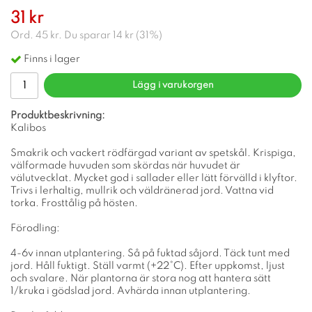
31 kr
Ord.
45 kr
. Du sparar
14 kr
(
31
%)
Finns i lager
Lägg i varukorgen
Produktbeskrivning:
Kalibos
Smakrik och vackert rödfärgad variant av spetskål. Krispiga,
välformade huvuden som skördas när huvudet är
välutvecklat. Mycket god i sallader eller lätt förvälld i klyftor.
Trivs i lerhaltig, mullrik och väldränerad jord. Vattna vid
torka. Frosttålig på hösten.
Förodling:
4-6v innan utplantering. Så på fuktad såjord. Täck tunt med
jord. Håll fuktigt. Ställ varmt (+22°C). Efter uppkomst, ljust
och svalare. När plantorna är stora nog att hantera sätt
1/kruka i gödslad jord. Avhärda innan utplantering.