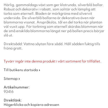
Härlig, gammaldags växt som ger klotrunda, silverblå bollar.
Robust och dekorativ i rabatt, som solitär och lämplig att
torka som eternell. Bladen är mörkgröna med silvervit
undersida. De silverblå bollarna är dekorativa även när
blommorna vissnat. Anspråkslös, tål en del torka när plantan
väl vuxit upp. För torkning som eternell skördas blomman när
de små enskilda blommorna längst ner på bollen precis börjar
slå ut.
Direktsådd: Vattna såytan före sådd. Håll sådden fuktig tills
fröna grott.
Tyvärr ingår inte denna produkt i vårt sortiment för tillfället.
Till butikens startsida »
Sitemap »
Artikelnummer:
93416
Direktlänk:
Högerklicka och kopiera adressen