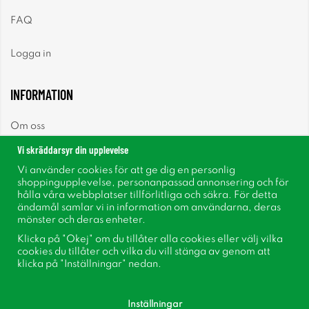
FAQ
Logga in
INFORMATION
Om oss
Vi skräddarsyr din upplevelse
Nyheter
Vi använder cookies för att ge dig en personlig
shoppingupplevelse, personanpassad annonsering och för
Nyhetsbrev
hålla våra webbplatser tillförlitliga och säkra. För detta
ändamål samlar vi in information om användarna, deras
mönster och deras enheter.
Om cookies
Klicka på "Okej" om du tillåter alla cookies eller välj vilka
cookies du tillåter och vilka du vill stänga av genom att
Inspiration
klicka på "Inställningar" nedan.
Inställningar