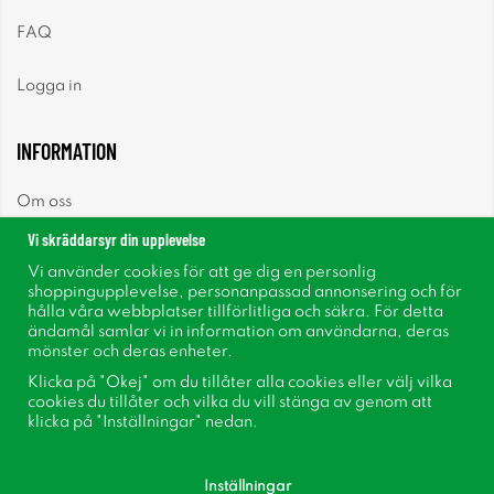
FAQ
Logga in
INFORMATION
Om oss
Vi skräddarsyr din upplevelse
Nyheter
Vi använder cookies för att ge dig en personlig
shoppingupplevelse, personanpassad annonsering och för
Nyhetsbrev
hålla våra webbplatser tillförlitliga och säkra. För detta
ändamål samlar vi in information om användarna, deras
mönster och deras enheter.
Om cookies
Klicka på "Okej" om du tillåter alla cookies eller välj vilka
cookies du tillåter och vilka du vill stänga av genom att
Inspiration
klicka på "Inställningar" nedan.
Inställningar