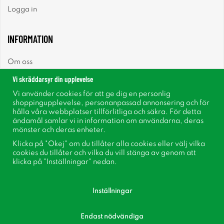
Logga in
INFORMATION
Om oss
Vi skräddarsyr din upplevelse
Nyheter
Vi använder cookies för att ge dig en personlig
shoppingupplevelse, personanpassad annonsering och för
Nyhetsbrev
hålla våra webbplatser tillförlitliga och säkra. För detta
ändamål samlar vi in information om användarna, deras
mönster och deras enheter.
Om cookies
Klicka på "Okej" om du tillåter alla cookies eller välj vilka
cookies du tillåter och vilka du vill stänga av genom att
Inspiration
klicka på "Inställningar" nedan.
Inställningar
Endast nödvändiga