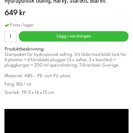
649 kr
Finns i lager
Lägg i varukorgen
Produktbeskrivning:
Startpaket för hydroponisk odling. Vit låda med blått lock för
6 plantor + 6 försådda pluggar (3 x sallat, 3 x basilika) +
pluggkorgar + 250 ml specialnäring. Tillverkad i Sverige.
Material: ABS-, PE- och PS-plast
Färg: Blå / vit
Storlek: 79,5 x 16 x 15 cm