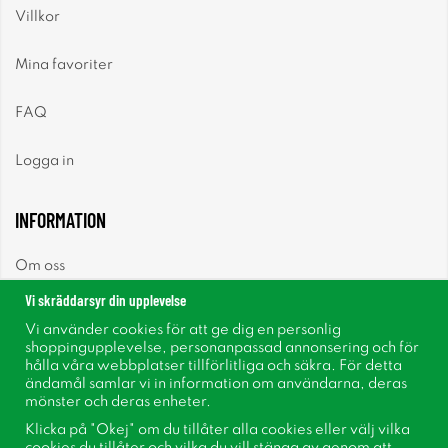
Villkor
Mina favoriter
FAQ
Logga in
INFORMATION
Om oss
Vi skräddarsyr din upplevelse
Nyheter
Vi använder cookies för att ge dig en personlig
shoppingupplevelse, personanpassad annonsering och för
Nyhetsbrev
hålla våra webbplatser tillförlitliga och säkra. För detta
ändamål samlar vi in information om användarna, deras
mönster och deras enheter.
Om cookies
Klicka på "Okej" om du tillåter alla cookies eller välj vilka