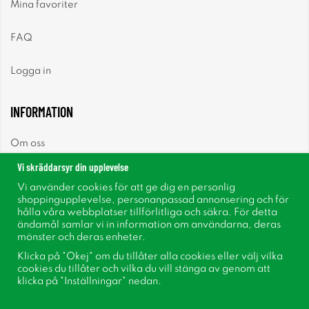
Mina favoriter
FAQ
Logga in
INFORMATION
Om oss
Vi skräddarsyr din upplevelse
Nyheter
Vi använder cookies för att ge dig en personlig
shoppingupplevelse, personanpassad annonsering och för
Nyhetsbrev
hålla våra webbplatser tillförlitliga och säkra. För detta
ändamål samlar vi in information om användarna, deras
mönster och deras enheter.
Om cookies
Klicka på "Okej" om du tillåter alla cookies eller välj vilka
cookies du tillåter och vilka du vill stänga av genom att
Inspiration
klicka på "Inställningar" nedan.