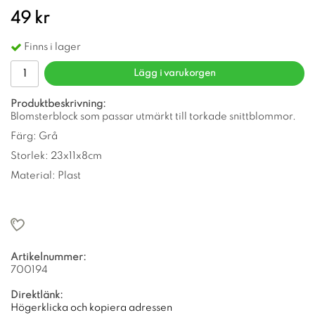
49 kr
Finns i lager
Lägg i varukorgen
Produktbeskrivning:
Blomsterblock som passar utmärkt till torkade snittblommor.
Färg: Grå
Storlek: 23x11x8cm
Material: Plast
Artikelnummer:
700194
Direktlänk:
Högerklicka och kopiera adressen