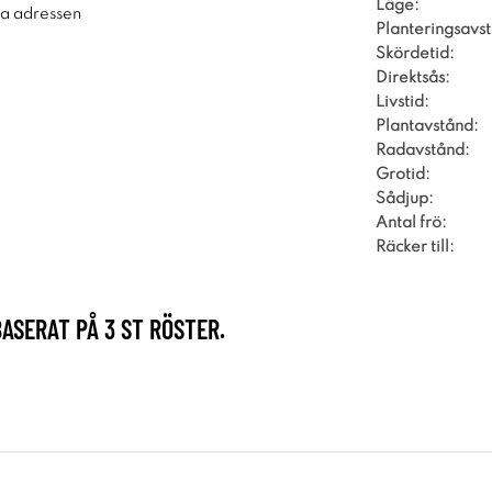
Läge:
ra adressen
Planteringsavs
Skördetid:
Direktsås:
Livstid:
Plantavstånd:
Radavstånd:
Grotid:
Sådjup:
Antal frö:
Räcker till:
BASERAT PÅ
3
ST RÖSTER.