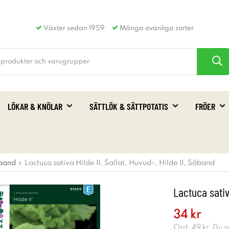
Växter sedan 1959
Många ovanliga sorter
LÖKAR & KNÖLAR
SÄTTLÖK & SÄTTPOTATIS
FRÖER
band
Lactuca sativa Hilde II, Sallat, Huvud-, Hilde II, Såband
Lactuca sativa
34 kr
Ord.
49 kr
. Du 