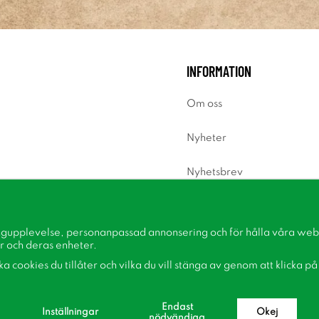
INFORMATION
Om oss
Nyheter
Nyhetsbrev
Om cookies
ngupplevelse, personanpassad annonsering och för hålla våra webbp
Inspiration
r och deras enheter.
lka cookies du tillåter och vilka du vill stänga av genom att klicka p
Endast
Inställningar
Okej
nödvändiga