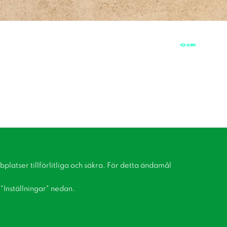
latser tillförlitliga och säkra. För detta ändamål
å "Inställningar" nedan.