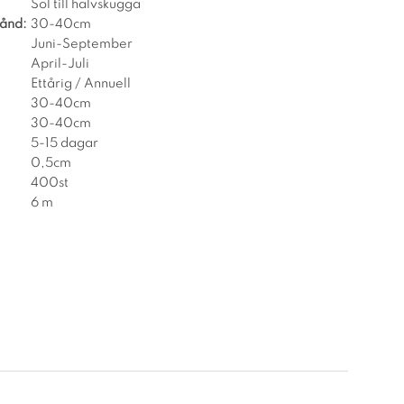
Sol till halvskugga
tånd:
30-40cm
Juni-September
April-Juli
Ettårig / Annuell
30-40cm
30-40cm
5-15 dagar
0,5cm
400st
6 m