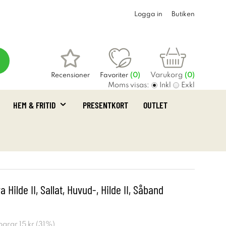
Logga in
Butiken
Varukorg
Recensioner
Favoriter
(
0
)
(0)
Moms visas:
Inkl
Exkl
HEM & FRITID
PRESENTKORT
OUTLET
 Hilde II, Sallat, Huvud-, Hilde II, Såband
sparar
15 kr
(
31
%)