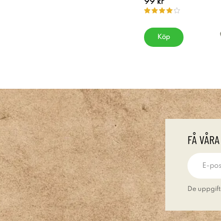
99 kr
Köp
FÅ VÅRA
De uppgift