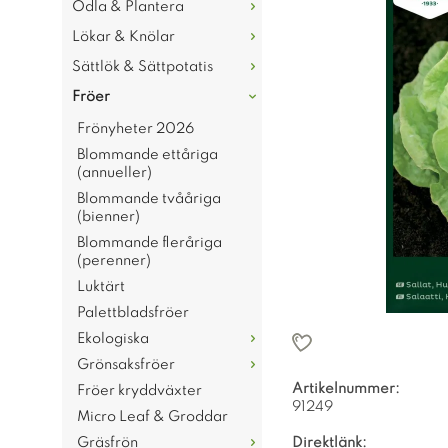
Odla & Plantera
Lökar & Knölar
Sättlök & Sättpotatis
Fröer
Frönyheter 2026
Blommande ettåriga
(annueller)
Blommande tvååriga
(bienner)
Blommande fleråriga
(perenner)
Luktärt
Palettbladsfröer
Ekologiska
Grönsaksfröer
Artikelnummer:
Fröer kryddväxter
91249
Micro Leaf & Groddar
Gräsfrön
Direktlänk: