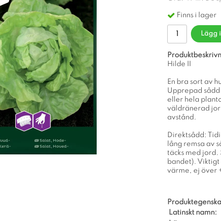
Finns i lager
Lägg 
Produktbeskrivn
Hilde II
En bra sort av 
Upprepad sådd g
eller hela plant
väldränerad jor
avstånd.
Direktsådd: Tidi
lång remsa av s
täcks med jord. 
bandet). Viktigt 
värme, ej över 
Produktegenska
Latinskt namn: