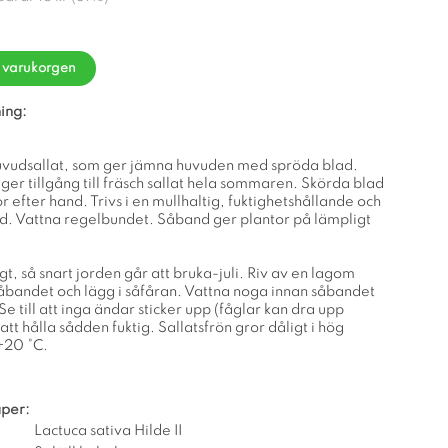
i varukorgen
ing:
huvudsallat, som ger jämna huvuden med spröda blad.
er tillgång till fräsch sallat hela sommaren. Skörda blad
or efter hand. Trivs i en mullhaltig, fuktighetshållande och
d. Vattna regelbundet. Såband ger plantor på lämpligt
gt, så snart jorden går att bruka-juli. Riv av en lagom
åbandet och lägg i såfåran. Vattna noga innan såbandet
Se till att inga ändar sticker upp (fåglar kan dra upp
att hålla sådden fuktig. Sallatsfrön gror dåligt i hög
+20 °C.
per:
Lactuca sativa Hilde II