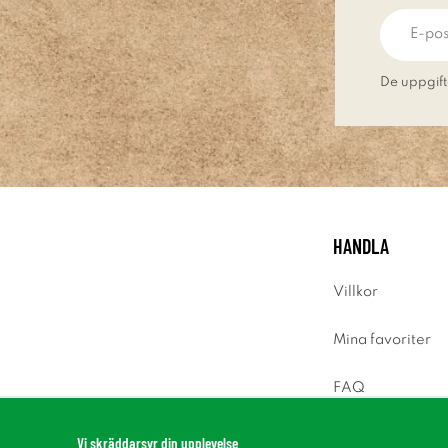
De uppgift
HANDLA
Villkor
Mina favoriter
FAQ
Logga in
Vi skräddarsyr din upplevelse