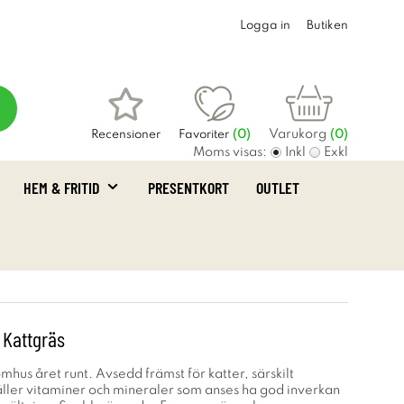
Logga in
Butiken
Varukorg
Recensioner
Favoriter
(
0
)
(0)
Moms visas:
Inkl
Exkl
HEM & FRITID
PRESENTKORT
OUTLET
 Kattgräs
omhus året runt. Avsedd främst för katter, särskilt
håller vitaminer och mineraler som anses ha god inverkan