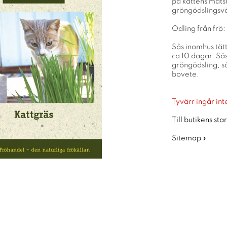
på kattens mat
gröngödslingsv
Odling från frö:
Sås inomhus tätt 
ca 10 dagar. Sås
gröngödsling, så
bovete.
Tyvärr ingår inte
Till butikens sta
Sitemap »