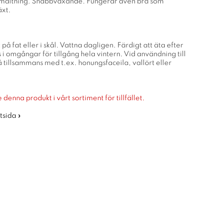
smältning. Snabbväxande. Fungerar även bra som
äxt.
på fat eller i skål. Vattna dagligen. Färdigt att äta efter
 i omgångar för tillgång hela vintern. Vid användning till
 tillsammans med t.ex. honungsfaceila, vallört eller
 denna produkt i vårt sortiment för tillfället.
rtsida »