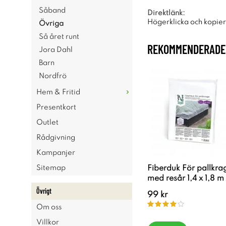
Såband
Direktlänk:
Högerklicka och kopie
Övriga
Så året runt
REKOMMENDERADE 
Jora Dahl
Barn
Nordfrö
Hem & Fritid
Presentkort
Outlet
Rådgivning
Kampanjer
Sitemap
Fiberduk För pallkra
med resår 1,4 x 1,8 m
Övrigt
99 kr
Om oss
Villkor