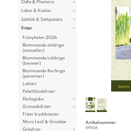
Odla & Plantera
Lökar & Knölar
Sättlök & Sättpotatis
Fröer
Frönyheter 2026
Blommande ettåriga
(annueller)
Blommande tvååriga
(bienner)
Blommande fleråriga
(perenner)
Luktärt
Palettbladsfröer
Ekologiska
Grönsaksfröer
Fröer kryddväxter
Micro Leaf & Groddar
Artikelnummer:
I9906
Gräsfrön