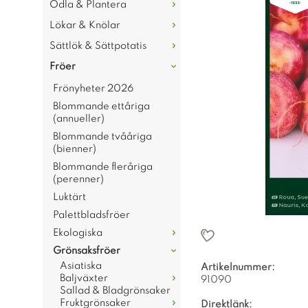
Odla & Plantera
Lökar & Knölar
Sättlök & Sättpotatis
Fröer
Frönyheter 2026
Blommande ettåriga
(annueller)
Blommande tvååriga
(bienner)
Blommande fleråriga
(perenner)
Luktärt
Palettbladsfröer
Ekologiska
Grönsaksfröer
Asiatiska
Artikelnummer:
Baljväxter
91090
Sallad & Bladgrönsaker
Fruktgrönsaker
Direktlänk: