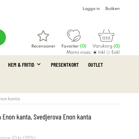
Logga in
Butiken
Varukorg
Recensioner
Favoriter
(
0
)
(0)
Moms visas:
Inkl
Exkl
HEM & FRITID
PRESENTKORT
OUTLET
Enon kanta
a Enon kanta, Svedjerova Enon kanta
sparar
10 kr
(
29
%)