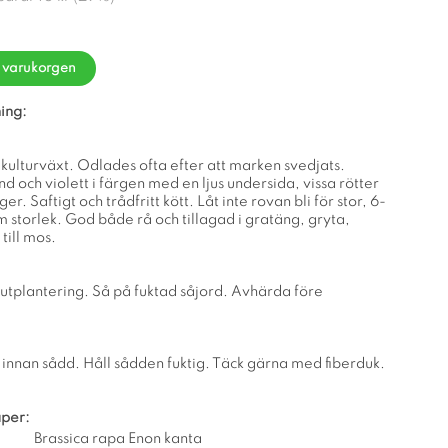
i varukorgen
ing:
kulturväxt. Odlades ofta efter att marken svedjats.
nd och violett i färgen med en ljus undersida, vissa rötter
er. Saftigt och trådfritt kött. Låt inte rovan bli för stor, 6-
 storlek. God både rå och tillagad i gratäng, gryta,
till mos.
 utplantering. Så på fuktad såjord. Avhärda före
 innan sådd. Håll sådden fuktig. Täck gärna med fiberduk.
per:
Brassica rapa Enon kanta