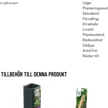
Läge:
ra adressen
Planteringsavs
Skördetid:
Förodling:
Direktsås:
Livstid:
Plantavstånd:
Radavstånd:
Sådjup:
Antal frö:
Räcker till:
TILLBEHÖR TILL DENNA PRODUKT