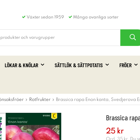
Växter sedan 1959
Många ovanliga sorter
LÖKAR & KNÖLAR
SÄTTLÖK & SÄTTPOTATIS
FRÖER
önsaksfröer
Rotfrukter
Brassica rapa Enon kanta, Svedjerova 
Brassica rap
25 kr
Ord.
35 kr
. Du 