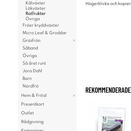
Kålväxter
Högerklicka och kopie
Lökväxter
Rotfrukter
Övriga
Fröer kryddväxter
Micro Leaf & Groddar
Gräsfrön
Såband
Övriga
Så året runt
Jora Dahl
Barn
Nordfrö
REKOMMENDERADE 
Hem & Fritid
Presentkort
Outlet
Rådgivning
Kampanjer