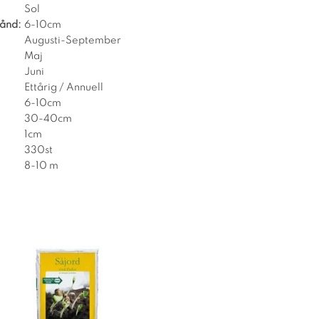
Sol
tånd:
6-10cm
Augusti-September
Maj
Juni
Ettårig / Annuell
6-10cm
30-40cm
1cm
330st
8-10 m