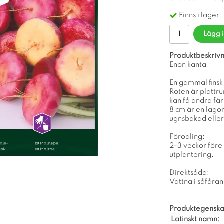
Finns i lager
Lägg 
Produktbeskrivn
Enon kanta
En gammal finsk 
Roten är plattru
kan få andra färg
8 cm är en lagom
ugnsbakad eller 
Förodling:
2-3 veckor före
utplantering.
Direktsådd:
Vattna i såfåran
Produktegenska
Latinskt namn: