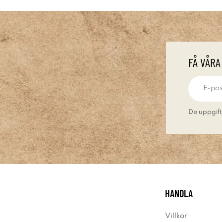
FÅ VÅRA
De uppgift
HANDLA
Villkor