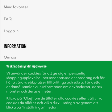
Mina favoriter
FAQ
Logga in
INFORMATION
Om oss
Vi skräddarsyr din upplevelse
Nyheter
Vi använder cookies för att ge dig en personlig
shoppingupplevelse, personanpassad annonsering och för
Nyhetsbrev
hålla våra webbplatser tillförlitliga och säkra. För detta
ändamål samlar vi in information om användarna, deras
mönster och deras enheter.
Om cookies
Klicka på "Okej" om du tillåter alla cookies eller välj vilka
cookies du tillåter och vilka du vill stänga av genom att
Inspiration
klicka på "Inställningar" nedan.