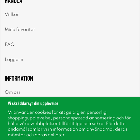
HANDLA
Villkor
Mina favoriter
FAQ
Logga in
INFORMATION
Om oss
Vi skräddarsyr din upplevelse
Nyheter
Vi använder cookies för att ge dig en personlig
shoppingupplevelse, personanpassad annonsering och för
Nyhetsbrev
hålla våra webbplatser tillförlitliga och säkra. För detta
ändamål samlar vi in information om användarna, deras
mönster och deras enheter.
Om cookies