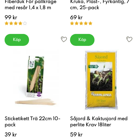
Fiberduk För pallkrage
Kruka, Plast-, Fyrkantig, 7
med resår 1,4 x 1,8 m
cm, 25-pack
99 kr
69 kr
Köp
Köp
Sticketikett Trä 22cm 10-
Såjord & Kaktusjord med
pack
perlite Krav 18liter
39 kr
59 kr