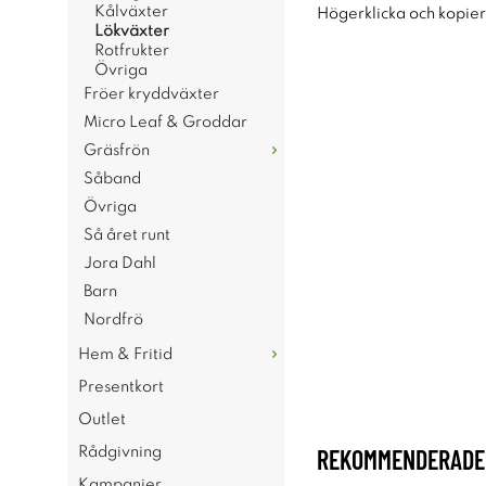
Kålväxter
Högerklicka och kopie
Lökväxter
Rotfrukter
Övriga
Fröer kryddväxter
Micro Leaf & Groddar
Gräsfrön
Såband
Övriga
Så året runt
Jora Dahl
Barn
Nordfrö
Hem & Fritid
Presentkort
Outlet
REKOMMENDERADE 
Rådgivning
Kampanjer