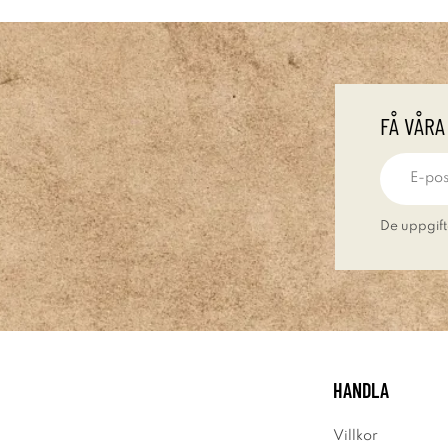
FÅ VÅRA
De uppgift
HANDLA
Villkor