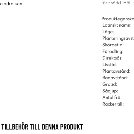
före sådd. Håll s
ra adressen
Produktegenska
Latinskt namn:
Läge:
Planteringsavs
Skördetid:
Förodling:
Direktsås:
Livstid:
Plantavstånd:
Radavstånd:
Grotid:
Sådjup:
Antal frö:
Räcker till:
TILLBEHÖR TILL DENNA PRODUKT