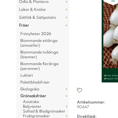
Odla & Plantera
Lökar & Knölar
Sättlök & Sättpotatis
Fröer
Frönyheter 2026
Blommande ettåriga
(annueller)
Blommande tvååriga
(bienner)
Blommande fleråriga
(perenner)
Luktärt
Palettbladsfröer
Ekologiska
Grönsaksfröer
Asiatiska
Artikelnummer:
Baljväxter
90647
Sallad & Bladgrönsaker
Fruktgrönsaker
Direktlänk: