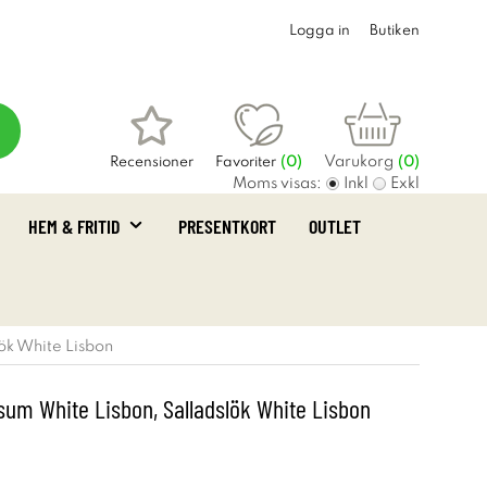
Logga in
Butiken
Varukorg
Recensioner
Favoriter
(
0
)
(0)
Moms visas:
Inkl
Exkl
HEM & FRITID
PRESENTKORT
OUTLET
lök White Lisbon
osum White Lisbon, Salladslök White Lisbon