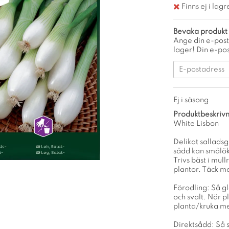
Finns ej i lagr
Bevaka produkt
Ange din e-post
lager! Din e-pos
Ej i säsong
Produktbeskrivn
White Lisbon
Delikat sallads
sådd kan smålöka
Trivs bäst i mull
plantor. Täck me
Förodling: Så gle
och svalt. När p
planta/kruka med
Direktsådd: Så sn