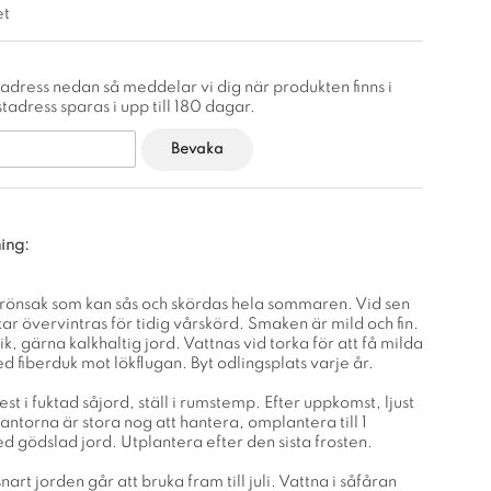
et
adress nedan så meddelar vi dig när produkten finns i
tadress sparas i upp till 180 dagar.
Bevaka
ing:
grönsak som kan sås och skördas hela sommaren. Vid sen
r övervintras för tidig vårskörd. Smaken är mild och fin.
rik, gärna kalkhaltig jord. Vattnas vid torka för att få milda
d fiberduk mot lökflugan. Byt odlingsplats varje år.
st i fuktad såjord, ställ i rumstemp. Efter uppkomst, ljust
lantorna är stora nog att hantera, omplantera till 1
 gödslad jord. Utplantera efter den sista frosten.
art jorden går att bruka fram till juli. Vattna i såfåran