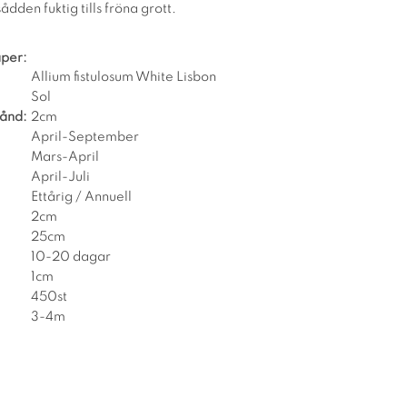
ådden fuktig tills fröna grott.
per:
Allium fistulosum White Lisbon
Sol
tånd:
2cm
April-September
Mars-April
April-Juli
Ettårig / Annuell
2cm
25cm
10-20 dagar
1cm
450st
3-4m