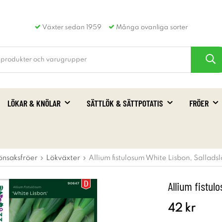
Växter sedan 1959
Många ovanliga sorter
LÖKAR & KNÖLAR
SÄTTLÖK & SÄTTPOTATIS
FRÖER
önsaksfröer
Lökväxter
Allium fistulosum White Lisbon, Sallads
Allium fistul
42 kr