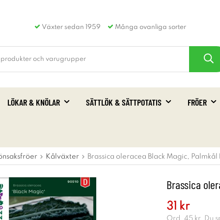
Växter sedan 1959
Många ovanliga sorter
LÖKAR & KNÖLAR
SÄTTLÖK & SÄTTPOTATIS
FRÖER
önsaksfröer
Kålväxter
Brassica oleracea Black Magic, Palmkål
Brassica ole
31 kr
Ord.
45 kr
. Du 