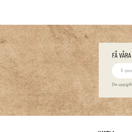
FÅ VÅRA
De uppgift