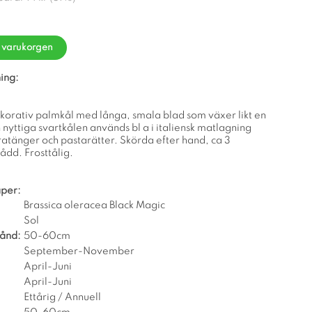
i varukorgen
ing:
korativ palmkål med långa, smala blad som växer likt en
yttiga svartkålen används bl a i italiensk matlagning
 gratänger och pastarätter. Skörda efter hand, ca 3
ådd. Frosttålig.
per:
Brassica oleracea Black Magic
Sol
tånd:
50-60cm
September-November
April-Juni
April-Juni
Ettårig / Annuell