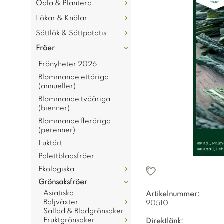
Odla & Plantera
Lökar & Knölar
Sättlök & Sättpotatis
Fröer
Frönyheter 2026
Blommande ettåriga
(annueller)
Blommande tvååriga
(bienner)
Blommande fleråriga
(perenner)
Luktärt
Palettbladsfröer
Ekologiska
Grönsaksfröer
Asiatiska
Artikelnummer:
Baljväxter
90510
Sallad & Bladgrönsaker
Fruktgrönsaker
Direktlänk: