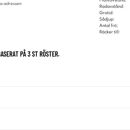
Plantavstånd:
ra adressen
Radavstånd:
Grotid:
Sådjup:
Antal frö:
Räcker till:
BASERAT PÅ
3
ST RÖSTER.