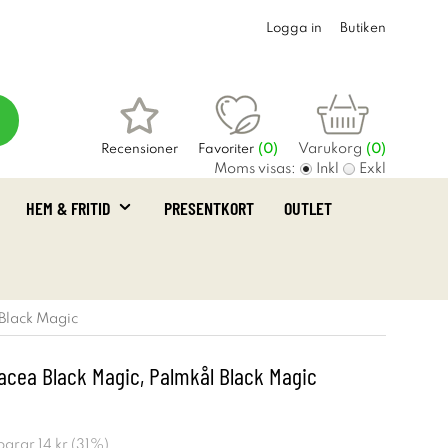
Logga in
Butiken
Varukorg
Recensioner
Favoriter
(
0
)
(0)
Moms visas:
Inkl
Exkl
HEM & FRITID
PRESENTKORT
OUTLET
 Black Magic
racea Black Magic, Palmkål Black Magic
sparar
14 kr
(
31
%)