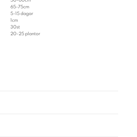
50-60cm
65-75cm
5-15 dagar
1cm
30st
20-25 plantor