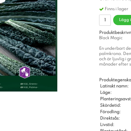
Finns i lager
Lägg 
Produktbeskrivn
Black Magic
En underbart de
palmkrona. Den n
och är ljuvlig i
månader efter s
Produktegenska
Latinskt namn:
Läge:
Planteringsavs
Skördetid:
Förodling:
Direktsås:
Livstid: