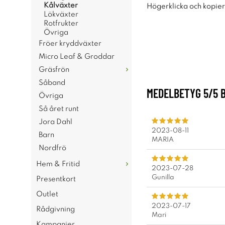
Kålväxter
Högerklicka och kopie
Lökväxter
Rotfrukter
Övriga
Fröer kryddväxter
Micro Leaf & Groddar
Gräsfrön
Såband
MEDELBETYG
5
/5 
Övriga
Så året runt
Jora Dahl
2023-08-11
Barn
MARIA
Nordfrö
Hem & Fritid
2023-07-28
Gunilla
Presentkort
Outlet
2023-07-17
Rådgivning
Mari
Kampanjer